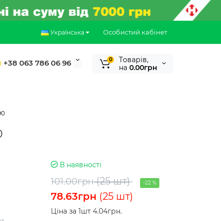
Особистий кабінет
Українська
Tоварів,
0
+38 063 786 06 96
на
0.00грн
90
0
В наявності
(25 шт)
101.00грн
-22 %
78.63грн
(25 шт)
Ціна за 1шт 4.04грн.