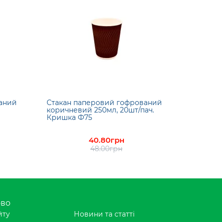
аний
Стакан паперовий гофрований
коричневий 250мл, 20шт/пач.
Кришка Ф75
40.80грн
48.00грн
ово
йту
Новини та статті