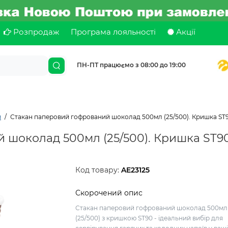
Розпродаж
Програма лояльності
Акції
ПН-ПТ працюємо з 08:00 до 19:00
й
Стакан паперовий гофрований шоколад 500мл (25/500). Кришка ST
 шоколад 500мл (25/500). Кришка ST9
Код товару:
AE23125
Скорочений опис
Стакан паперовий гофрований шоколад 500мл
(25/500) з кришкою ST90 - ідеальний вибір для