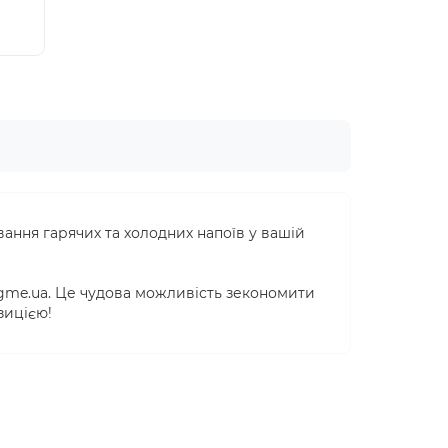
н
51.50грн
ання гарячих та холодних напоїв у вашій
ngme.ua. Це чудова можливість зекономити
зицією!