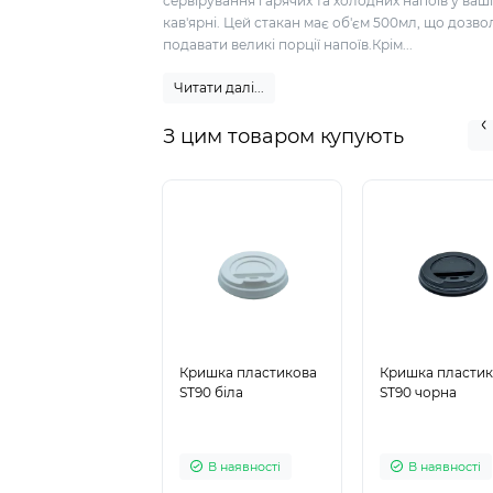
сервірування гарячих та холодних напоїв у ваш
кав'ярні. Цей стакан має об'єм 500мл, що дозво
подавати великі порції напоїв.Крім...
Читати далі...
З цим товаром купують
Кришка пластикова
Кришка пласти
ST90 біла
ST90 чорна
В наявності
В наявності