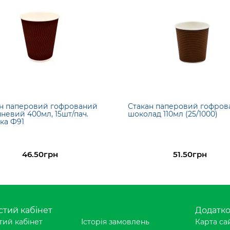
н паперовий гофрований
Стакан паперовий гофров
невий 400мл, 15шт/пач.
шоколад 110мл (25/1000)
ка Ф91
46.50грн
51.50грн
тий кабінет
Додатк
ий кабінет
Історія замовлень
Карта са