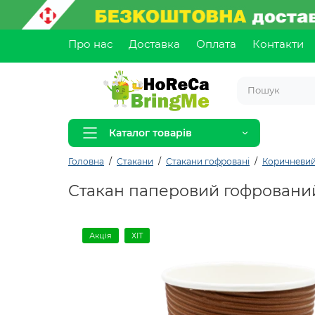
Про нас
Доставка
Оплата
Контакти
Каталог товарів
Головна
Стакани
Стакани гофровані
Коричневи
Стакан паперовий гофрований
Акція
ХІТ