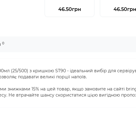
46.50грн
46.50гр
0
и
л (25/500) з кришкою ST90 - ідеальний вибір для сервірув
озволяє подавати великі порції напоїв.
ми знижками 15% на цей товар, якщо замовите на сайті bri
несу. Не втрачайте шансу скористатися цією вигідною пропо