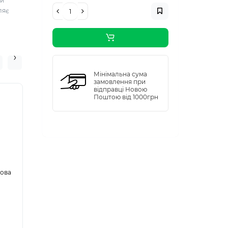
ій
ляє
Мінімальна сума
замовлення при
відправці Новою
Поштою від 1000грн
кова
Стакан паперовий
гофрований
шоколад 110мл
(25/1000)
В наявності