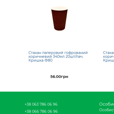
Стакан паперовий гофрований
Стака
коричневий 340мл 20шт/пач.
корич
Кришка Ф80
Криш
56.00грн
Особис
+38 063 786 06 96
Особист
+38 066 786 06 96