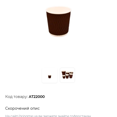
Код товару:
AT22000
Скорочений опис
На сайті bringme.ua ви зможете знайти гофростакан