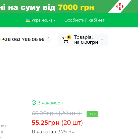
Особистий кабінет
Українська
Tоварів,
0
+38 063 786 06 96
на
0.00грн
В наявності
(20 шт)
65.00грн
-15 %
55.25грн
(20 шт)
ьною
Ціна за 1шт 3.25грн.
Ф88