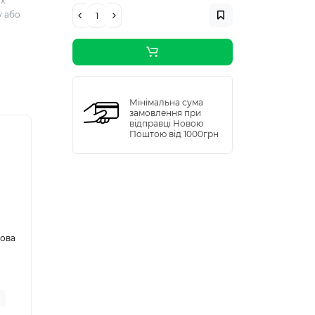
ах
у або
Мінімальна сума
замовлення при
відправці Новою
Поштою від 1000грн
кова