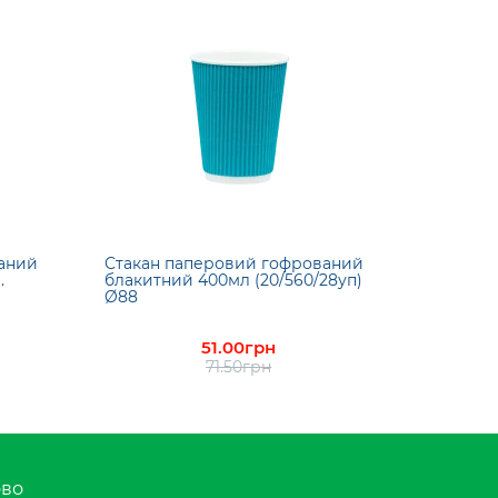
аний
Стакан паперовий гофрований
.
блакитний 400мл (20/560/28уп)
Ø88
51.00грн
71.50грн
ово