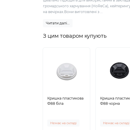
ідеально підходять для використання в заклад
громадського харчування (HoReCa), кейтеринг
на вечірках.Вони виготовлені з ...
Читати далі...
З цим товаром купують
Кришка пластикова
Кришка пласти
Ф88 біла
Ф88 чорна
Немає на складі
Немає на складі