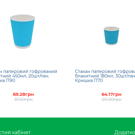
н паперовий гофрований
Стакан паперовий гофров
тний 450мл, 20шт/пач.
блакитний 180мл, 30шт/пач
ка П90
Кришка П70
69.28грн
64.17грн
81.50грн
69.00грн
тий кабінет
Додатк