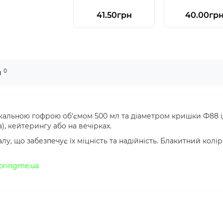
41.50грн
40.00гр
0
и
кальною гофрою об'ємом 500 мл та діаметром кришки Ф88 і
, кейтерингу або на вечірках.
лу, що забезпечує їх міцність та надійність. Блакитний колі
bringme.ua