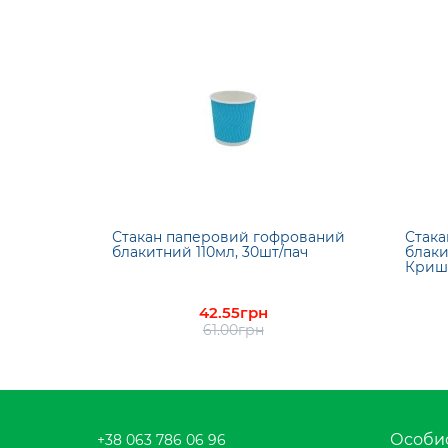
Стакан паперовий гофрований
Стака
блакитний 110мл, 30шт/пач
блаки
Криш
42.55грн
61.00грн
Особис
+38 063 786 06 96