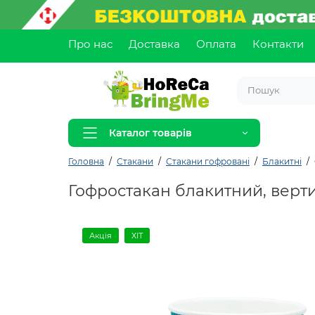
Про нас
Доставка
Оплата
Контакти
Каталог товарів
Головна
Стакани
Стакани гофровані
Блакитні
Гофростакан блакитний, верт
Акція
ХІТ