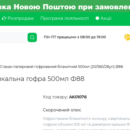
Розпродаж
Програма лояльності
Акції
ПН-ПТ працюємо з 08:00 до 19:00
Стакан паперовий гофрований блакитний 500мл (20/560/28уп) Ø88
икальна гофра 500мл Ф88
Код товару:
AK01076
Скорочений опис
Гофростакани блакитного кольору з вертикал
гофрою об'ємом 500 мл та діаметром кришки 