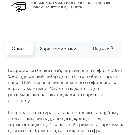
Мінімальна сума замовлення при відправці
Новою Поштою від 1000грн
0
Опис
Характеристики
Відгуки
Гофростакан блакитний, вертикальна гофра 400мл
Ф80 - ідеальний вибір для тих, хто любить гарячі
напої. Цей стакан з високоякісного гофрованого
картону має вміст 400 мл і підходить для
різноманітних напоїв, від кави до горячого
шоколаду.
Гофрована текстура стакана не тільки надає йому
елегантний вигляд, але і додає додаткову
термоізоляцію, щоб ваш напій тримався гарячим на
довгий час. Крім того, вертикальна гофра