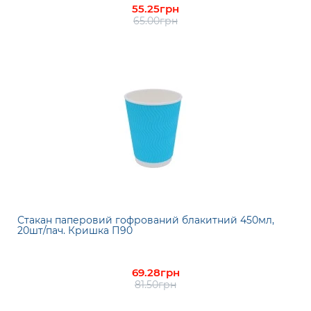
55.25грн
65.00грн
Стакан паперовий гофрований блакитний 450мл,
20шт/пач. Кришка П90
69.28грн
81.50грн