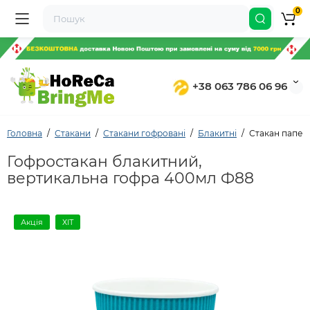
0
+38 063 786 06 96
Головна
Стакани
Стакани гофровані
Блакитні
Стакан папер
Гофростакан блакитний,
вертикальна гофра 400мл Ф88
Акція
ХІТ