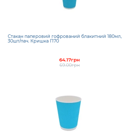
Стакан паперовий гофрований блакитний 180мл,
30шт/пач. Кришка П70
64.17грн
69.00грн