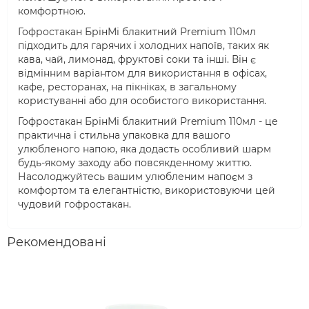
комфортною.
Гофростакан БрінМі блакитний Premium 110мл
підходить для гарячих і холодних напоїв, таких як
кава, чай, лимонад, фруктові соки та інші. Він є
відмінним варіантом для використання в офісах,
кафе, ресторанах, на пікніках, в загальному
користуванні або для особистого використання.
Гофростакан БрінМі блакитний Premium 110мл - це
практична і стильна упаковка для вашого
улюбленого напою, яка додасть особливий шарм
будь-якому заходу або повсякденному життю.
Насолоджуйтесь вашим улюбленим напоєм з
комфортом та елегантністю, використовуючи цей
чудовий гофростакан.
Рекомендовані