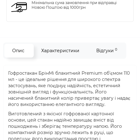
Мінімальна сума замовлення при відправці
Новою Поштою від 1000грн
0
Опис
Характеристики
Відгуки
Гофростакан БрінМі блакитний Premium об'ємом 110
мл - це ідеальне рішення для широкого спектра
застосувань, яке поєднує надійність, естетичний
зовнішній вигляд і функціональність. Його
насичений блакитний колір привертає увагу і надає
його використанню елегантного вигляду.
Виготовлений з якісної гофрованої картонної
основи, цей стакан надійно захищає вміст від
пошкоджень і зберігає температуру напою. Його
компактний розмір зручно лежить в руці, що
полегшує його використання простою і