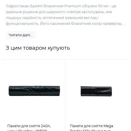
Гофростакан БрінМі блакитний Premium об'ємом 110 мл - це
ідеальне рішення для широкого спектра застосувань, яке
поєднує надійність, естетичний зовнішній вигляд і
функціональність. Його насичений блакитний колір привертає...
Читати далі...
З цим товаром купують
Пакети для сміття 240л,
Пакети для сміття Mega