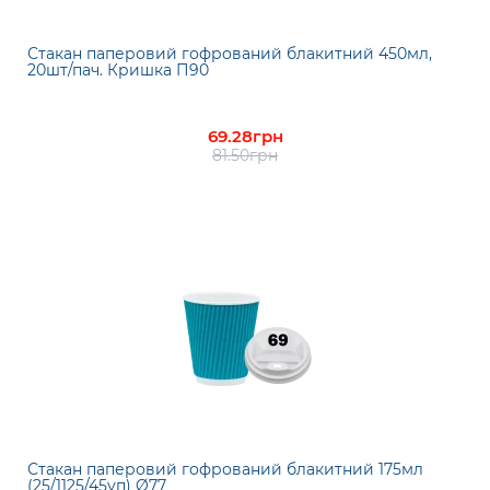
Стакан паперовий гофрований блакитний 450мл,
20шт/пач. Кришка П90
69.28грн
81.50грн
Стакан паперовий гофрований блакитний 175мл
(25/1125/45уп) Ø77