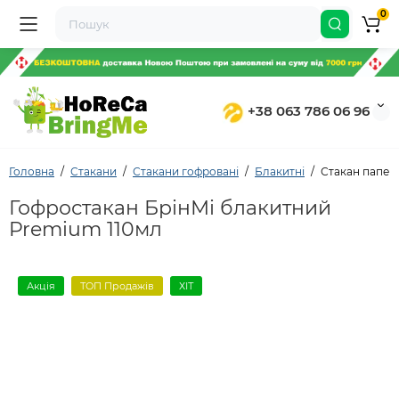
0
+38 063 786 06 96
Головна
Стакани
Стакани гофровані
Блакитні
Стакан папер
Гофростакан БрінМі блакитний
Premium 110мл
Акція
ТОП Продажів
ХІТ