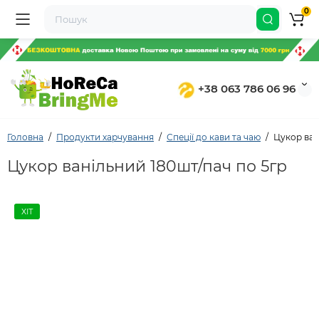
0
+38 063 786 06 96
Головна
Продукти харчування
Спеції до кави та чаю
Цукор ван
Цукор ванільний 180шт/пач по 5гр
ХІТ