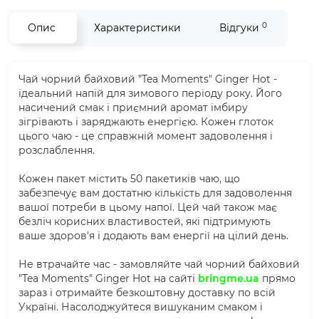
0
Опис
Характеристики
Відгуки
Чай чорний байховий "Tea Moments" Ginger Hot -
ідеальний напій для зимового періоду року. Його
насичений смак і приємний аромат імбиру
зігрівають і заряджають енергією. Кожен глоток
цього чаю - це справжній момент задоволення і
розслаблення.
Кожен пакет містить 50 пакетиків чаю, що
забезпечує вам достатню кількість для задоволення
вашої потреби в цьому напої. Цей чай також має
безліч корисних властивостей, які підтримують
ваше здоров'я і додають вам енергії на цілий день.
Не втрачайте час - замовляйте чай чорний байховий
"Tea Moments" Ginger Hot на сайті
bringme.ua
прямо
зараз і отримайте безкоштовну доставку по всій
Україні. Насолоджуйтеся вишуканим смаком і