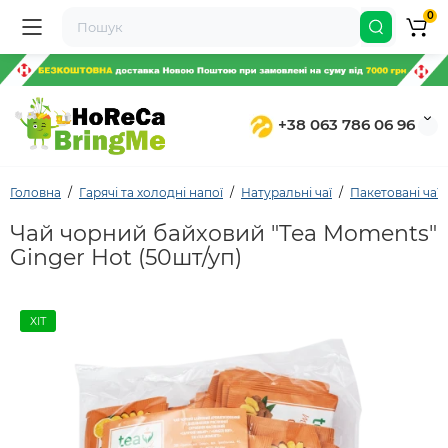
0
+38 063 786 06 96
Головна
Гарячі та холодні напої
Натуральні чаї
Пакетовані чаї
Чай чорний байховий "Tea Moments"
Ginger Hot (50шт/уп)
ХІТ