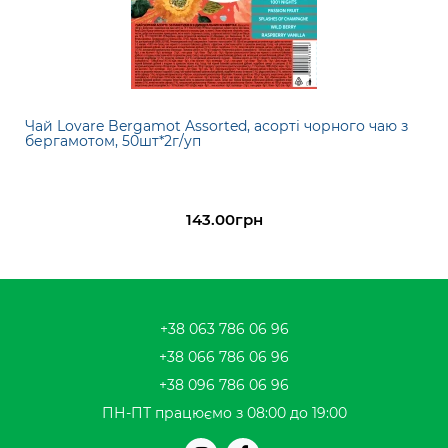
Чай Lovare Bergamot Assorted, асорті чорного чаю з
бергамотом, 50шт*2г/уп
143.00грн
+38 063 786 06 96
+38 066 786 06 96
+38 096 786 06 96
ПН-ПТ працюємо з 08:00 до 19:00