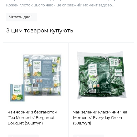
Кожен глоток цього чаю - це справжній момент задово...
Читати далі...
З цим товаром купують
Чай чорний з бергамотом
Чай зелений класичний "Tea
"Tea Moments" Bergamot
Moments" Everyday Green
Bouquet (50шт/уп)
(50шт/уп)