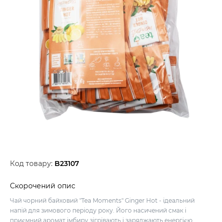
Код товару:
B23107
Скорочений опис
Чай чорний байховий "Tea Moments" Ginger Hot - ідеальний
напій для зимового періоду року. Його насичений смак і
приємний аромат імбиру зігрівають і заряджають енергією.