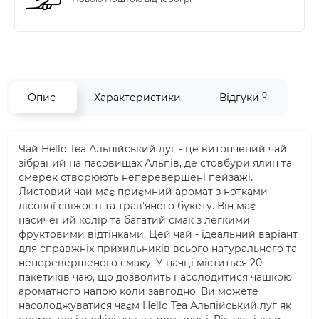
0
Опис
Характеристики
Відгуки
Чай Hello Tea Альпійський луг - це витончений чай
зібраний на пасовищах Альпів, де стовбури ялин та
смерек створюють неперевершені пейзажі.
Листовий чай має приємний аромат з нотками
лісової свіжості та трав'яного букету. Він має
насичений колір та багатий смак з легкими
фруктовими відтінками. Цей чай - ідеальний варіант
для справжніх прихильників всього натурального та
неперевершеного смаку. У пачці міститься 20
пакетиків чаю, що дозволить насолодитися чашкою
ароматного напою коли завгодно. Ви можете
насолоджуватися чаєм Hello Tea Альпійський луг як