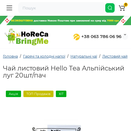
0
+38 063 786 06 96
Головна
Гарячі та холодні напої
Натуральні чаї
Листовий чай
Чай листовий Hello Tea Альпійський
луг 20шт/пач
Акція
ТОП Продажів
ХІТ