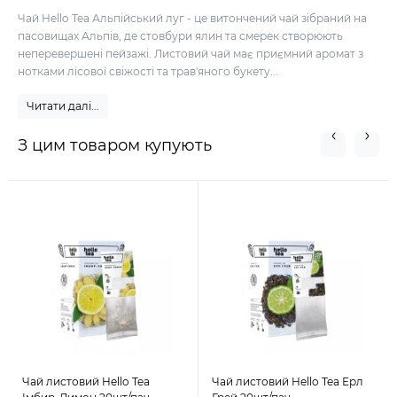
Чай Hello Tea Альпійський луг - це витончений чай зібраний на
пасовищах Альпів, де стовбури ялин та смерек створюють
неперевершені пейзажі. Листовий чай має приємний аромат з
нотками лісової свіжості та трав'яного букету...
Читати далі...
З цим товаром купують
Чай листовий Hello Tea
Чай листовий Hello Tea Ерл