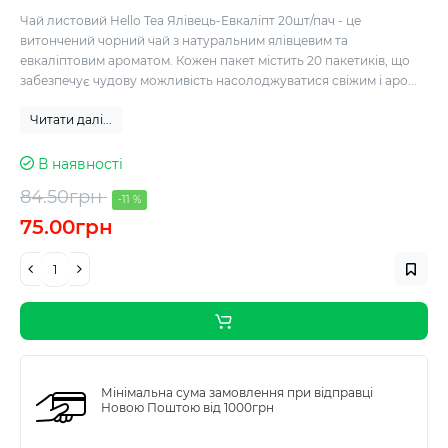
Чай листовий Hello Tea Ялівець-Евкаліпт 20шт/пач - це
витончений чорний чай з натуральним ялівцевим та
евкаліптовим ароматом. Кожен пакет містить 20 пакетиків, що
забезпечує чудову можливість насолоджуватися свіжим і аро...
Читати далі...
В наявності
84.50грн
-11 %
75.00грн
Мінімальна сума замовлення при відправці
Новою Поштою від 1000грн