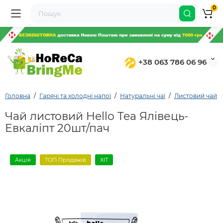
0
+38 063 786 06 96
Головна
Гарячі та холодні напої
Натуральні чаї
Листовий чай
Чай листовий Hello Tea Ялівець-
Евкаліпт 20шт/пач
Акція
ТОП Продажів
ХІТ