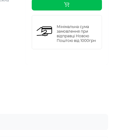
Кожна
Мінімальна сума
замовлення при
відправці Новою
Поштою від 1000грн