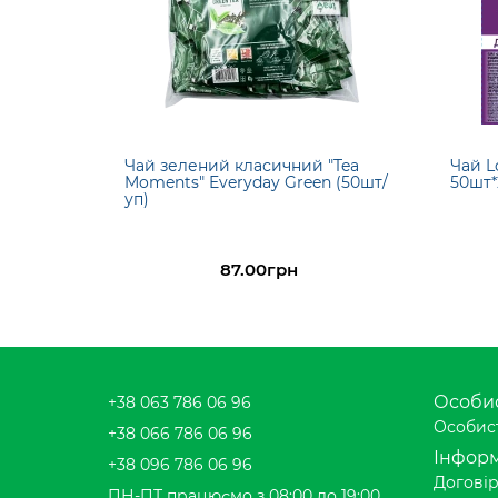
Чай зелений класичний "Tea
Чай L
Moments" Everyday Green (50шт/
50шт*
уп)
87.00грн
Особис
+38 063 786 06 96
Особист
+38 066 786 06 96
Інформ
+38 096 786 06 96
Договір
ПН-ПТ працюємо з 08:00 до 19:00