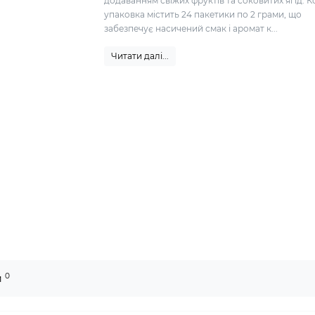
додаванням свіжих фруктів та соковитих ягід. 
упаковка містить 24 пакетики по 2 грами, що
забезпечує насичений смак і аромат к...
Читати далі...
0
и