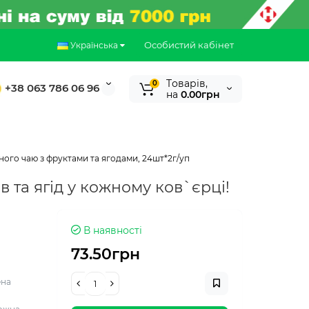
Особистий кабінет
Українська
Tоварів,
0
+38 063 786 06 96
на
0.00грн
ного чаю з фруктами та ягодами, 24шт*2г/уп
 та ягід у кожному ков`єрці!
В наявності
73.50грн
ена