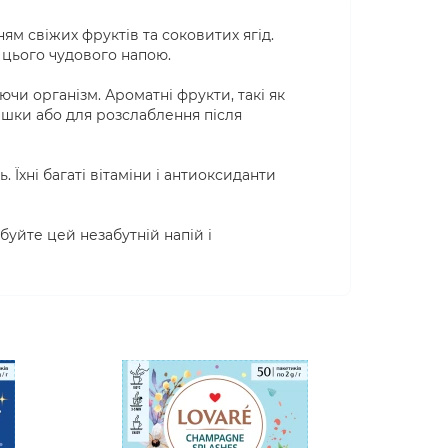
м свіжих фруктів та соковитих ягід.
 цього чудового напою.
ючи організм. Ароматні фрукти, такі як
ашки або для розслаблення після
 Їхні багаті вітаміни і антиоксиданти
буйте цей незабутній напій і