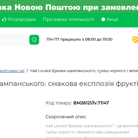
Розпродаж
Програма лояльності
Акції
ПН-ПТ працюємо з 08:00 до 19:00
акетовані чаї
Чай Lovare Бризки шампанського, суміш чорного і зеле
мпанського: смакова експлозія фруктів
Код товару:
BM26121/lv.71147
Скорочений опис
Чай Lovare "Бризки шампанського" - це витонч
суміш чорного і зеленого чаю з вишуканим