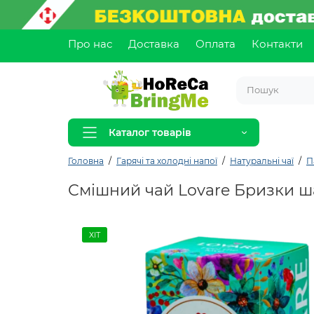
Про нас
Доставка
Оплата
Контакти
Каталог товарів
Головна
Гарячі та холодні напої
Натуральні чаї
П
Смішний чай Lovare Бризки ша
ХІТ