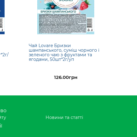
Чай Lovare Бризки
шампанського, суміш чорного і
*2г/
зеленого чаю з фруктами та
ягодами, 50шт*2г/уп
126.00грн
ово
йту
Новини та статті
ї