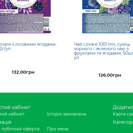
ovare з лісовими ягодами,
Чай Lovare 1001 Ніч, суміш
2г/уп
чорного і зеленого чаю з
фруктами та ягодами, 50шт
уп
132.00грн
126.00грн
тий кабінет
Додатк
ий кабінет
Історія замовлень
Карта са
ація
Категорі
 публічної оферти
Про мене