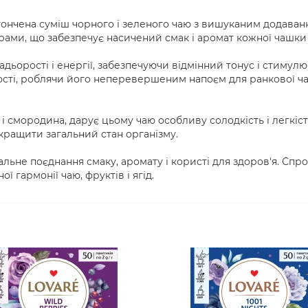
тончена суміш чорного і зеленого чаю з вишуканим додавання
грами, що забезпечує насичений смак і аромат кожної чашки
адьорості і енергії, забезпечуючи відмінний тонус і стимулю
віжості, роблячи його неперевершеним напоєм для ранкової ч
і смородина, дарує цьому чаю особливу солодкість і легкість.
кращити загальний стан організму.
альне поєднання смаку, аромату і користі для здоров'я. Спро
гармонії чаю, фруктів і ягід.