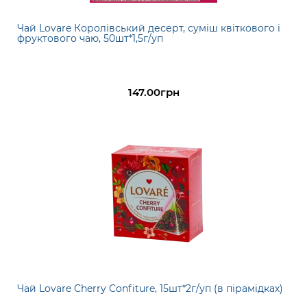
Чай Lovare Королівський десерт, суміш квіткового і
фруктового чаю, 50шт*1,5г/уп
147.00грн
Чай Lovare Cherry Confiture, 15шт*2г/уп (в пірамідках)