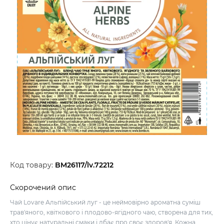
Код товару:
BM26117/lv.72212
Скорочений опис
Чай Lovare Альпійський луг - це неймовірно ароматна суміш
трав'яного, квіткового і плодово-ягідного чаю, створена для тих,
хто цінує натуральні смаки і дбає про своє здоров'я. Кожна