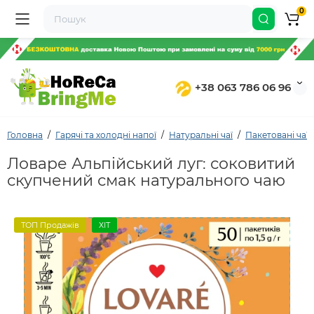
0
+38 063 786 06 96
Головна
Гарячі та холодні напої
Натуральні чаї
Пакетовані чаї
Ловаре Альпійський луг: соковитий
скупчений смак натурального чаю
ТОП Продажів
ХІТ