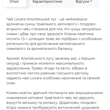
0
Опис
Характеристики
Відгуки
Чай Lovare Альпійський луг - це неймовірно
ароматна суміш трав'яного, квіткового і плодово-
ягідного чаю, створена для тих, хто цінує натуральні
смаки і дбає про своє здоров'я. Кожна пакетика
містить 1,5 г цілющих трав, які підібрані з особливою
ретельністю для досягнення неповторного
смакового та ароматичного балансу.
Аромат Альпійського лугу засвоює вас з перших
секунд і принесе моменти максимального
задоволення. Трави, ягоди та квіти, зібрані в
екологічно чистих районах гірського регіону,
надають чаю Lovare особливо насичений та свіжий
смак.
Кожен ковток здатний поглинути вас вирішальними
смаковими нотками трав'яного чаю, які дарують
відчуття затишку та релаксу. Додатково, плодово-
ягідні нюанси пробуджують витончений цукровий