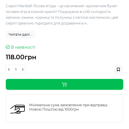
Сироп Maribell Лісова ягода - це насичений і ароматний букет
лісових ягід в кожній краплі! Поєднуючи в собі солодкість
малини, ожини, чорниці та полуниці з легкою кислинкою, цей
сироп ідеально підходить для додавання в н...
Читати далі...
В наявності
118.00грн
Мінімальна сума замовлення при відправці
Новою Поштою від 1000грн