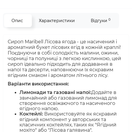
0
Опис
Характеристики
Відгуки
Сироп Maribell Лісова ягода - це насичений і
ароматний букет лісових ягід в кожній краплі!
Поєднуючи в собі солодкість малини, ожини,
чорниці та полуниці з легкою кислинкою, цей
сироп ідеально підходить для додавання в
напої та десерти, наповнюючи їх яскравим
ягідним смаком і ароматом літнього лісу.
Варіанти використання:
Лимонади та газовані напої:
Додайте в
звичайний або газований лимонад для
створення освіжаючого та насиченого
ягідного напою.
Коктейлі:
Використовуйте як яскравий
ягідний компонент у авторських та
класичних коктейлях, таких як "Ягідний
мохіто" або "Лісова галявина".