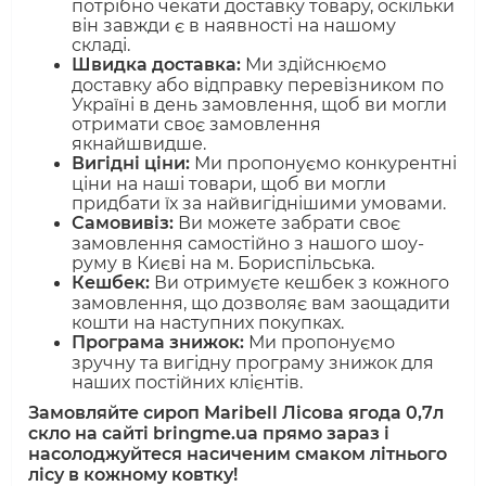
потрібно чекати доставку товару, оскільки
він завжди є в наявності на нашому
складі.
Швидка доставка:
Ми здійснюємо
доставку або відправку перевізником по
Україні в день замовлення, щоб ви могли
отримати своє замовлення
якнайшвидше.
Вигідні ціни:
Ми пропонуємо конкурентні
ціни на наші товари, щоб ви могли
придбати їх за найвигіднішими умовами.
Самовивіз:
Ви можете забрати своє
замовлення самостійно з нашого шоу-
руму в Києві на м. Бориспільська.
Кешбек:
Ви отримуєте кешбек з кожного
замовлення, що дозволяє вам заощадити
кошти на наступних покупках.
Програма знижок:
Ми пропонуємо
зручну та вигідну програму знижок для
наших постійних клієнтів.
Замовляйте сироп Maribell Лісова ягода 0,7л
скло на сайті bringme.ua прямо зараз і
насолоджуйтеся насиченим смаком літнього
лісу в кожному ковтку!