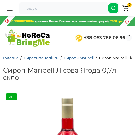
0
+38 063 786 06 96
Головна
Сиропи та Топінги
Сиропи Maribell
Сироп Maribell Ліс
Сироп Maribell Лісова Ягода 0,7л
скло
ХІТ