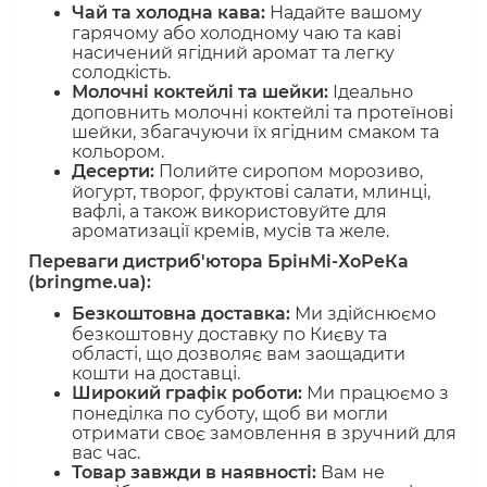
Чай та холодна кава:
Надайте вашому
гарячому або холодному чаю та каві
насичений ягідний аромат та легку
солодкість.
Молочні коктейлі та шейки:
Ідеально
доповнить молочні коктейлі та протеїнові
шейки, збагачуючи їх ягідним смаком та
кольором.
Десерти:
Полийте сиропом морозиво,
йогурт, творог, фруктові салати, млинці,
вафлі, а також використовуйте для
ароматизації кремів, мусів та желе.
Переваги дистриб'ютора БрінМі-ХоРеКа
(bringme.ua):
Безкоштовна доставка:
Ми здійснюємо
безкоштовну доставку по Києву та
області, що дозволяє вам заощадити
кошти на доставці.
Широкий графік роботи:
Ми працюємо з
понеділка по суботу, щоб ви могли
отримати своє замовлення в зручний для
вас час.
Товар завжди в наявності:
Вам не