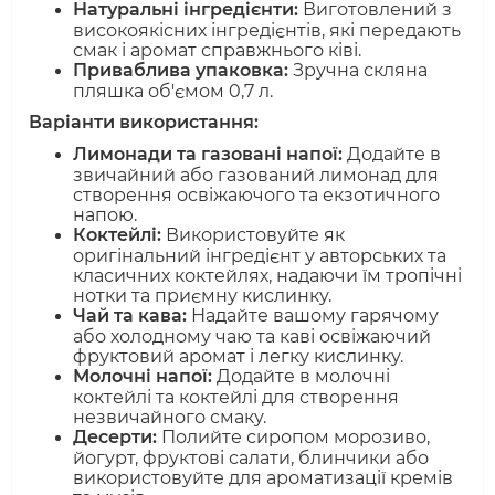
Натуральні інгредієнти:
Виготовлений з
високоякісних інгредієнтів, які передають
смак і аромат справжнього ківі.
Приваблива упаковка:
Зручна скляна
пляшка об'ємом 0,7 л.
Варіанти використання:
Лимонади та газовані напої:
Додайте в
звичайний або газований лимонад для
створення освіжаючого та екзотичного
напою.
Коктейлі:
Використовуйте як
оригінальний інгредієнт у авторських та
класичних коктейлях, надаючи їм тропічні
нотки та приємну кислинку.
Чай та кава:
Надайте вашому гарячому
або холодному чаю та каві освіжаючий
фруктовий аромат і легку кислинку.
Молочні напої:
Додайте в молочні
коктейлі та коктейлі для створення
незвичайного смаку.
Десерти:
Полийте сиропом морозиво,
йогурт, фруктові салати, блинчики або
використовуйте для ароматизації кремів