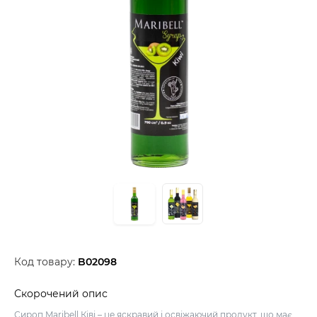
Код товару:
B02098
Скорочений опис
Сироп Maribell Ківі – це яскравий і освіжаючий продукт, що має