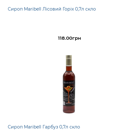
Сироп Maribell Лісовий Горіх 0,7л скло
118.00грн
Сироп Maribell Гарбуз 0,7л скло