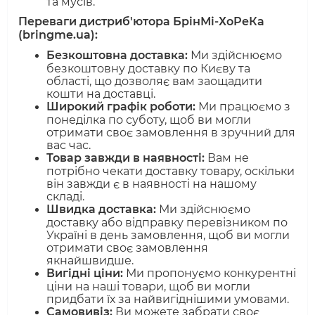
та мусів.
Переваги дистриб'ютора БрінМі-ХоРеКа
(bringme.ua):
Безкоштовна доставка:
Ми здійснюємо
безкоштовну доставку по Києву та
області, що дозволяє вам заощадити
кошти на доставці.
Широкий графік роботи:
Ми працюємо з
понеділка по суботу, щоб ви могли
отримати своє замовлення в зручний для
вас час.
Товар завжди в наявності:
Вам не
потрібно чекати доставку товару, оскільки
він завжди є в наявності на нашому
складі.
Швидка доставка:
Ми здійснюємо
доставку або відправку перевізником по
Україні в день замовлення, щоб ви могли
отримати своє замовлення
якнайшвидше.
Вигідні ціни:
Ми пропонуємо конкурентні
ціни на наші товари, щоб ви могли
придбати їх за найвигіднішими умовами.
Самовивіз:
Ви можете забрати своє