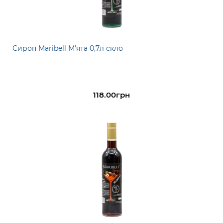
Сироп Maribell М'ята 0,7л скло
118.00грн