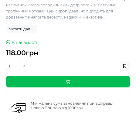
насичений кисло-солодкий смак дозрілого ківі з легкими
тропічними нотками. Цей сироп ідеально підходить для
додавання в напої та десерти, надаючи їм екзотичн...
Читати далі...
В наявності
118.00грн
Мінімальна сума замовлення при відправці
Новою Поштою від 1000грн