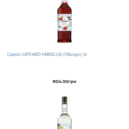
Сироп GIFFARD HIBISCUS (Гібіскус) 1л
804.00грн