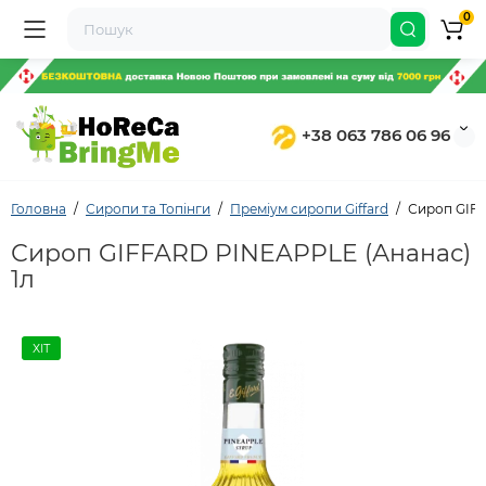
0
+38 063 786 06 96
Головна
Сиропи та Топінги
Преміум сиропи Giffard
Сироп GIFF
Сироп GIFFARD PINEAPPLE (Ананас)
1л
ХІТ