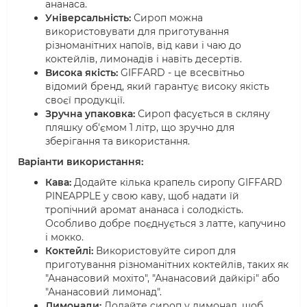
ананаса.
Універсальність:
Сироп можна
використовувати для приготування
різноманітних напоїв, від кави і чаю до
коктейлів, лимонадів і навіть десертів.
Висока якість:
GIFFARD - це всесвітньо
відомий бренд, який гарантує високу якість
своєї продукції.
Зручна упаковка:
Сироп фасується в скляну
пляшку об'ємом 1 літр, що зручно для
зберігання та використання.
Варіанти використання:
Кава:
Додайте кілька крапель сиропу GIFFARD
PINEAPPLE у свою каву, щоб надати їй
тропічний аромат ананаса і солодкість.
Особливо добре поєднується з латте, капучино
і мокко.
Коктейлі:
Використовуйте сироп для
приготування різноманітних коктейлів, таких як
"Ананасовий мохіто", "Ананасовий дайкірі" або
"Ананасовий лимонад".
Лимонади:
Додайте сироп у лимонад, щоб