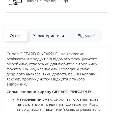
Новою Поштою від 1000грн
0
Опис
Характеристики
Відгуки
Сироп GIFFARD PINEAPPLE - це яскравий і
освіжаючий продукт від відомого французького
виробника, створений для любителів тропічних
фруктів. Він має насичений і солодкий смак
дозрілого ананаса, який додасть вашим напоям
яскраву тропічну нотку і відчуття літнього
відпочинку.
Сильні сторони сиропу GIFFARD PINEAPPLE:
Натуральний смак:
Сироп виготовляється з
натуральних інгредієнтів, що гарантує його
високу якість і насичений смак справжнього