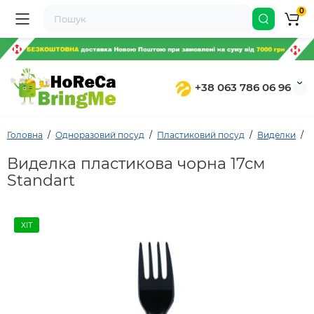
0
+38 063 786 06 96
Головна
Одноразовий посуд
Пластиковий посуд
Виделки
В
Виделка пластикова чорна 17см
Standart
ХІТ