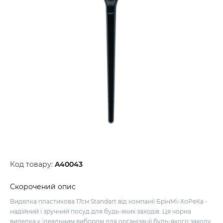
Код товару:
A40043
Скорочений опис
Виделка пластикова 17см Standart від компанії БрінМі-ХоРеКа -
надійний і зручний посуд для будь-яких заходів. Ця чорна
виделка є ідеальним вибором для організації будь-якого заходу