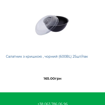
Салатник з кришкою , чорний (600BL) 25шт/пак
165.00грн
+38 063 786 06 96