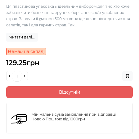
Ця пластикова упаковка є ідеальним вибором для тих, хто хоче
забезпечити безпечне та зручне зберігання своїх улюблених
страв. Завдяки її ємності 500 мл вона ідеально підходить як для
салатів, так і для гарячих страв. Так...
Читати далі...
Немає на складі
129.25грн
Відсутній
Мінімальна сума замовлення при відправці
Новою Поштою від 1000грн