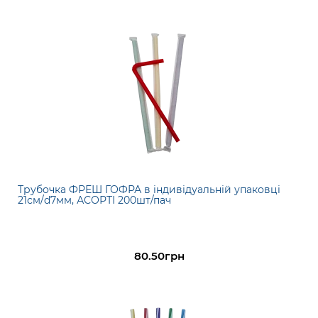
Трубочка ФРЕШ ГОФРА в індивідуальній упаковці
21см/d7мм, АСОРТІ 200шт/пач
80.50грн