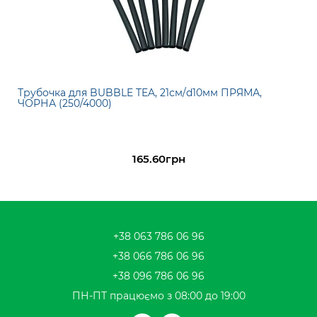
Трубочка для BUBBLE TEA, 21см/d10мм ПРЯМА,
ЧОРНА (250/4000)
165.60грн
+38 063 786 06 96
+38 066 786 06 96
+38 096 786 06 96
ПН-ПТ працюємо з 08:00 до 19:00