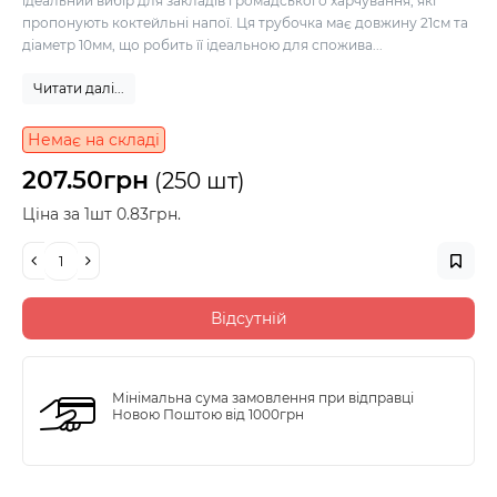
ідеальний вибір для закладів громадського харчування, які
пропонують коктейльні напої. Ця трубочка має довжину 21см та
діаметр 10мм, що робить її ідеальною для спожива...
Читати далі...
Немає на складі
207.50грн
(250 шт)
Ціна за 1шт 0.83грн.
Відсутній
Мінімальна сума замовлення при відправці
Новою Поштою від 1000грн