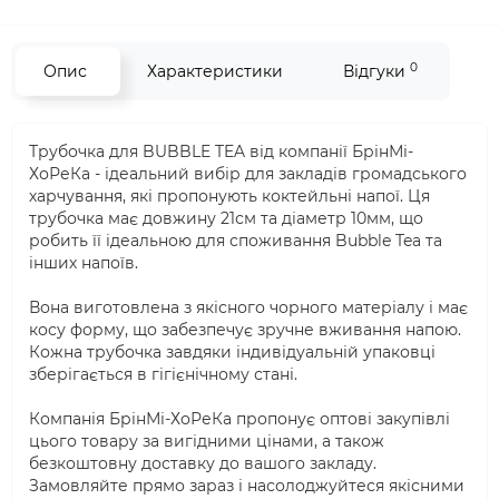
0
Опис
Характеристики
Відгуки
Трубочка для BUBBLE TEA від компанії БрінМі-
ХоРеКа - ідеальний вибір для закладів громадського
харчування, які пропонують коктейльні напої. Ця
трубочка має довжину 21см та діаметр 10мм, що
робить її ідеальною для споживання Bubble Tea та
інших напоїв.
Вона виготовлена з якісного чорного матеріалу і має
косу форму, що забезпечує зручне вживання напою.
Кожна трубочка завдяки індивідуальній упаковці
зберігається в гігієнічному стані.
Компанія БрінМі-ХоРеКа пропонує оптові закупівлі
цього товару за вигідними цінами, а також
безкоштовну доставку до вашого закладу.
Замовляйте прямо зараз і насолоджуйтеся якісними