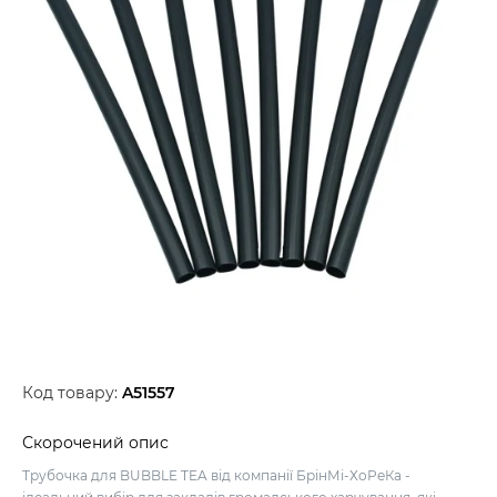
Код товару:
A51557
Скорочений опис
Трубочка для BUBBLE TEA від компанії БрінМі-ХоРеКа -