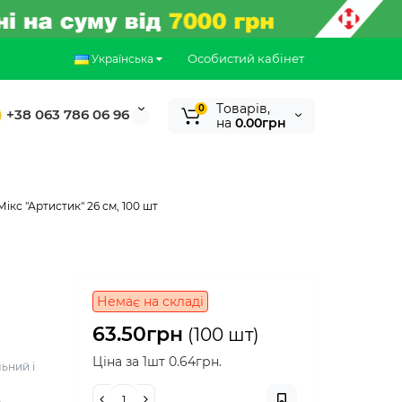
Особистий кабінет
Українська
Tоварів,
0
+38 063 786 06 96
на
0.00грн
кс "Артистик" 26 см, 100 шт
Немає на складі
63.50грн
(100 шт)
Ціна за 1шт 0.64грн.
льний і