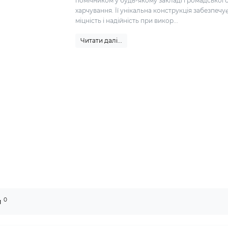
помічником у будь-якому закладі громадськог
харчування. Її унікальна конструкція забезпечу
міцність і надійність при викор...
Читати далі...
0
и