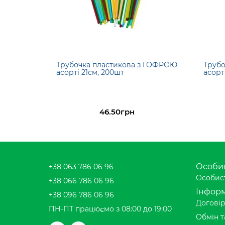
Трубочка пластикова з ГОФРОЮ
Трубо
асорті 21см, 200шт
асорт
46.50грн
Особис
+38 063 786 06 96
Особист
+38 066 786 06 96
Інформ
+38 096 786 06 96
Договір
ПН-ПТ працюємо з 08:00 до 19:00
Обмін т