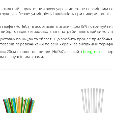
е стильний і практичний аксесуар, який стане незамінним п
трукція забезпечує міцність і надійність при використанні, 
 і кафе (HoReCa) в асортименті зі знижкою 15% і отримуйте
ибір товарів, які задовольнять потреби навіть найвимоглив
оставку по Києву та області, що зробить процес придбання
оварів перевізниками по всій Україні за вигідними тарифа
кс 26см та інші товари для HoReCa на сайті
bringme.ua
і пе
им та зручнішим з нами.