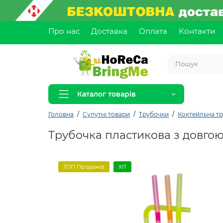
Про нас
Доставка
Оплата
Контакти
Каталог товарів
Головна
Супутні товари
Трубочки
Коктейльна тр
Трубочка пластикова з довгою 
ТОП Продажів
ХІТ