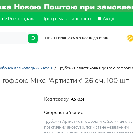
Розпродаж
Програма лояльності
Акції
ПН-ПТ працюємо з 08:00 до 19:00
убочка для холодних напоїв
Трубочка пластикова з довгою гофрою Мі
гофрою Мікс "Артистик" 26 см, 100 шт
Код товару:
A51031
Скорочений опис
Трубочка Артистик з гофрою мікс 26см - це сти
практичний аксесуар, який стане незамінним