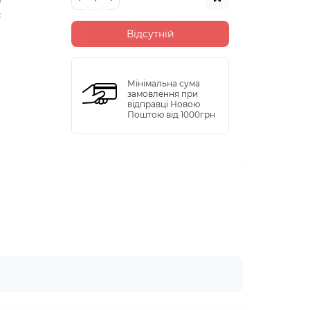
о
є
Відсутній
Мінімальна сума
замовлення при
відправці Новою
Поштою від 1000грн