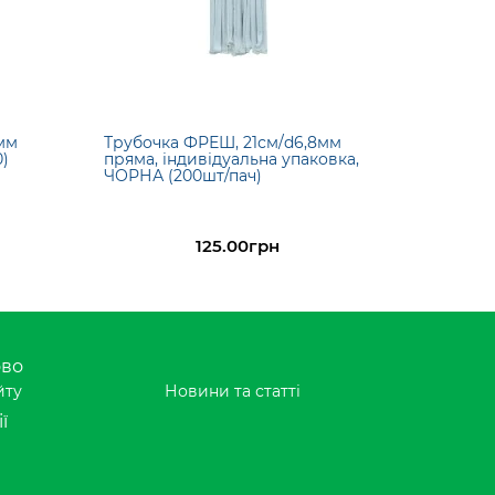
мм
Трубочка ФРЕШ, 21см/d6,8мм
)
пряма, індивідуальна упаковка,
ЧОРНА (200шт/пач)
125.00грн
ово
йту
Новини та статті
ї