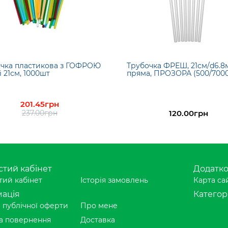
чка пластикова з ГОФРОЮ
Трубочка ФРЕШ, 21см/d6.8
і 21см, 1000шт
пряма, ПРОЗОРА (500/7000
201.45грн
237.00грн
120.00грн
тий кабінет
Додатк
ий кабінет
Історія замовлень
Карта са
ація
Категорі
 публічної оферти
Про мене
а повернення
Доставка