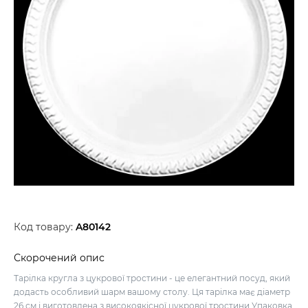
Код товару:
A80142
Скорочений опис
Тарілка кругла з цукрової тростини - це елегантний посуд, який
додасть особливий шарм вашому столу. Ця тарілка має діаметр
26 см і виготовлена з високоякісної цукрової тростини.Упаковка