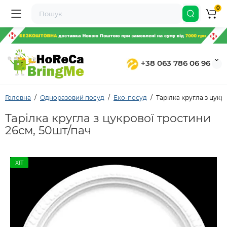
0
+38 063 786 06 96
Головна
Одноразовий посуд
Еко-посуд
Тарілка кругла з цукр
Тарілка кругла з цукрової тростини
26см, 50шт/пач
ХІТ