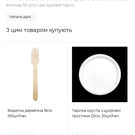
включає 50 штук цих чудових таріло...
Читати далі...
З цим товаром купують
Виделка дерев'яна 16см
Тарілка кругла з цукрової
100шт/пач
тростини 23см, 50шт/пач