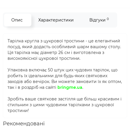
0
Опис
Характеристики
Відгуки
Тарілка кругла з цукрової тростини - це елегантний
посуд, який додасть особливий шарм вашому столу.
Ця тарілка має діаметр 26 см і виготовлена з
високоякісної цукрової тростини.
Упаковка включає 50 штук цих чудових тарілок, що
робить їх ідеальними для будь-яких святкових
заходів або вечірок. Ви можете замовити їх як оптом,
так і в роздріб на сайті
bringme.ua
.
Зробіть ваше святкове застілля ще більш красивим і
стильним з цими чудовими тарілками з цукрової
тростини!
Рекомендовані