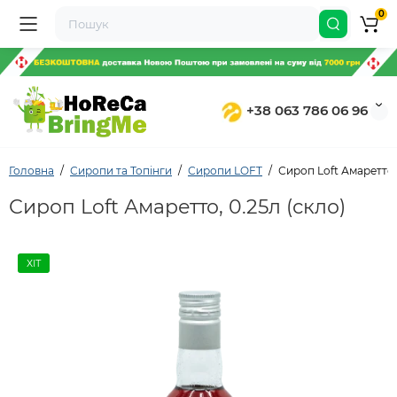
0
+38 063 786 06 96
Головна
Сиропи та Топінги
Сиропи LOFT
Сироп Loft Амаретто 
Сироп Loft Амаретто, 0.25л (скло)
ХІТ