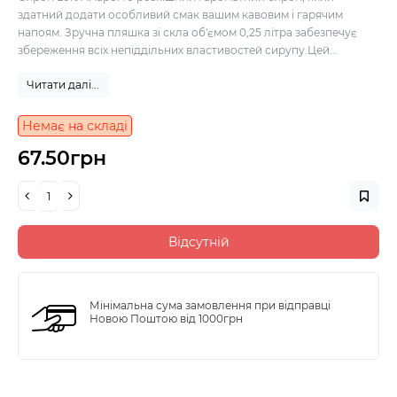
здатний додати особливий смак вашим кавовим і гарячим
напоям. Зручна пляшка зі скла об'ємом 0,25 літра забезпечує
збереження всіх непіддільних властивостей сирупу.Цей...
Читати далі...
Немає на складі
67.50грн
Відсутній
Мінімальна сума замовлення при відправці
Новою Поштою від 1000грн