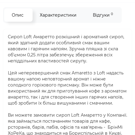
0
Опис
Характеристики
Відгуки
Сироп Loft Амаретто розкішний і ароматний сироп,
який здатний додати особливий смак вашим
кавовим і гарячим напоям. Зручна пляшка зі скла
об'ємом 0,25 літра забезпечує збереження всіх
непіддільних властивостей сирупу.
Цей неперевершений смак Amaretto з Loft надасть
вашому напою неповторний аромат і ніжне
солодкого горіхового присмаку. Він може бути
використаний як для приготування кофе з ароматом
амаретто, так і для створення інших гарячих напоїв,
щоб зробити їх більш вишуканими і смачними.
Ви можете замовити сироп Loft Амаретто у Компанії.
яка займається постачанням товарів для кафе,
рсторанів, барів, пабів, офісів та кав'ярень - БрінМі
ХоРеКа, що знаходиться на Бориспільській в Києві.