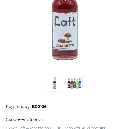
Код товару:
B00106
Скорочений опис
Сироп Loft Амаретто розкішний і ароматний сироп, який