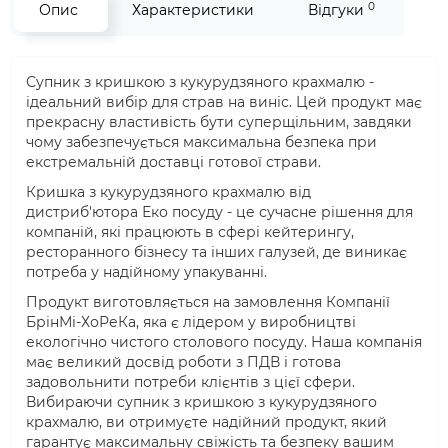
0
Опис
Характеристики
Відгуки
Супник з кришкою з кукурудзяного крахмалю -
ідеальний вибір для страв на виніс. Цей продукт має
прекрасну властивість бути суперщільним, завдяки
чому забезпечується максимальна безпека при
екстремальній доставці готової страви.
Кришка з кукурудзяного крахмалю від
дистриб'ютора Еко посуду - це сучасне рішення для
компаній, які працюють в сфері кейтерингу,
ресторанного бізнесу та інших галузей, де виникає
потреба у надійному упакуванні.
Продукт виготовляється на замовлення Компанії
БрінМі-ХоРеКа, яка є лідером у виробництві
екологічно чистого столового посуду. Наша компанія
має великий досвід роботи з ПДВ і готова
задовольнити потреби клієнтів з цієї сфери.
Вибираючи супник з кришкою з кукурудзяного
крахмалю, ви отримуєте надійний продукт, який
гарантує максимальну свіжість та безпеку вашим