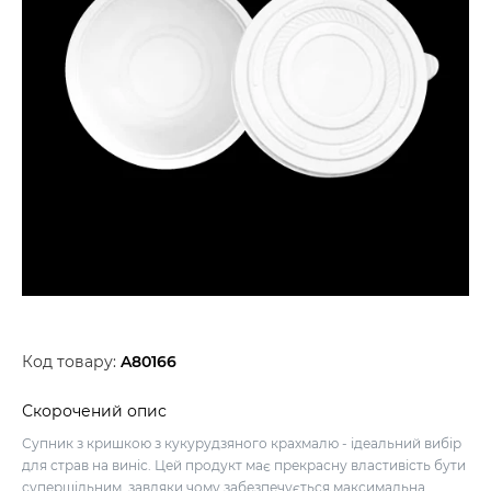
Код товару:
A80166
Скорочений опис
Супник з кришкою з кукурудзяного крахмалю - ідеальний вибір
для страв на виніс. Цей продукт має прекрасну властивість бути
суперщільним, завдяки чому забезпечується максимальна