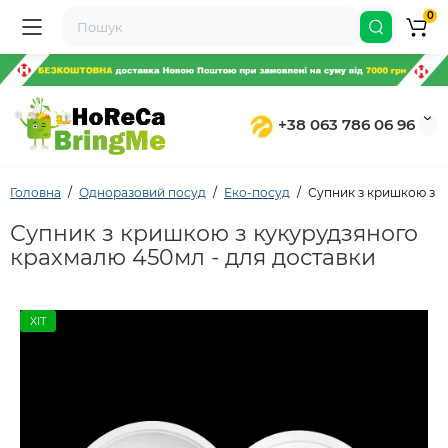
0
+38 063 786 06 96
Головна
Одноразовий посуд
Еко-посуд
Супник з кришкою з к
Супник з кришкою з кукурудзяного
крахмалю 450мл - для доставки
ХІТ