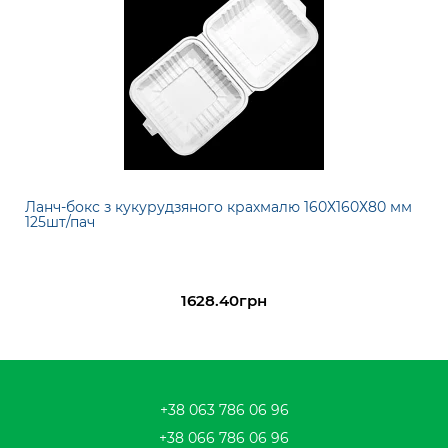
Ланч-бокс з кукурудзяного крахмалю 160Х160Х80 мм
125шт/пач
1628.40грн
+38 063 786 06 96
+38 066 786 06 96