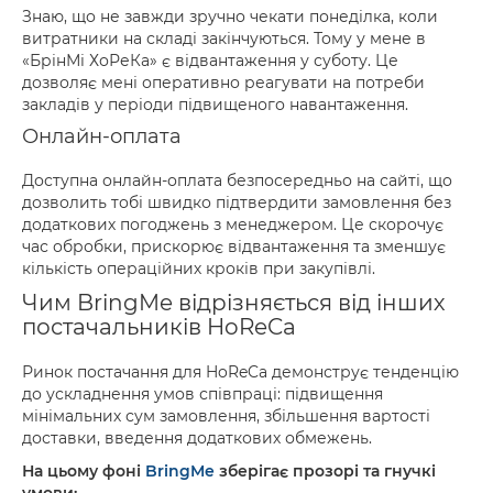
Знаю, що не завжди зручно чекати понеділка, коли
витратники на складі закінчуються. Тому у мене в
«БрінМі ХоРеКа» є відвантаження у суботу. Це
дозволяє мені оперативно реагувати на потреби
закладів у періоди підвищеного навантаження.
Онлайн-оплата
Доступна онлайн-оплата безпосередньо на сайті, що
дозволить тобі швидко підтвердити замовлення без
додаткових погоджень з менеджером. Це скорочує
час обробки, прискорює відвантаження та зменшує
кількість операційних кроків при закупівлі.
Чим BringMe відрізняється від інших
постачальників HoReCa
Ринок постачання для HoReCa демонструє тенденцію
до ускладнення умов співпраці: підвищення
мінімальних сум замовлення, збільшення вартості
доставки, введення додаткових обмежень.
На цьому фоні
BringMe
зберігає прозорі та гнучкі