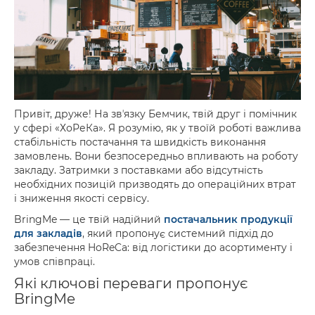
Привіт, друже! На звʼязку Бемчик, твій друг і помічник
у сфері «ХоРеКа». Я розумію, як у твоїй роботі важлива
стабільність постачання та швидкість виконання
замовлень. Вони безпосередньо впливають на роботу
закладу. Затримки з поставками або відсутність
необхідних позицій призводять до операційних втрат
і зниження якості сервісу.
BringMe — це твій надійний
постачальник продукції
для закладів
, який пропонує системний підхід до
забезпечення HoReCa: від логістики до асортименту і
умов співпраці.
Які ключові переваги пропонує
BringMe