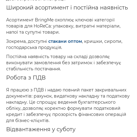
Широкий асортимент і постійна наявність
Асортимент BringMe охоплює ключові категорії
товарів для HoReCa: упаковку, витратні матеріали,
напої та супутні товари.
Зокрема, доступні
стакани оптом
, кришки, сиропи,
господарська продукція.
Постійна наявність товару на складі дозволяє
виконувати замовлення без затримок і забезпечує
стабільність постачання.
Робота з ПДВ
Я працюю з ПДВ і надаю повний пакет закривальних
документів: рахунок, видаткову накладну та податкову
накладну. Це спрощує ведення бухгалтерського
обліку, дозволяє коректно формувати податковий
кредит і забезпечує прозорість фінансових операцій
для бізнес-клієнтів.
Відвантаження у суботу