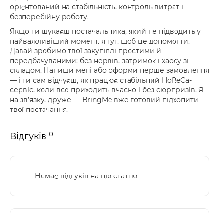
орієнтований на стабільність, контроль витрат і
безперебійну роботу.
Якщо ти шукаєш постачальника, який не підводить у
найважливіший момент, я тут, щоб це допомогти.
Давай зробимо твої закупівлі простими й
передбачуваними: без нервів, затримок і хаосу зі
складом. Напиши мені або оформи перше замовлення
— і ти сам відчуєш, як працює стабільний HoReCa-
сервіс, коли все приходить вчасно і без сюрпризів. Я
на зв’язку, друже — BringMe вже готовий підхопити
твої постачання.
0
Відгуків
Немає відгуків на цю статтю