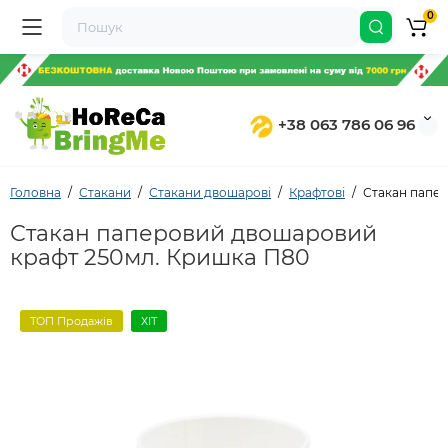
0
+38 063 786 06 96
Головна
Стакани
Стакани двошарові
Крафтові
Стакан папе
Стакан паперовий двошаровий
крафт 250мл. Кришка П80
ТОП Продажів
ХІТ