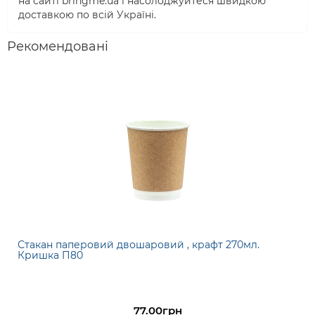
на сайті bringme.ua і насолоджуйтеся швидкою
доставкою по всій Україні.
Рекомендовані
Стакан паперовий двошаровий , крафт 270мл.
Кришка П80
77.00грн