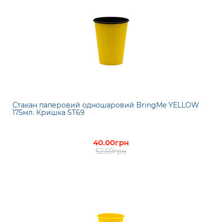
Стакан паперовий одношаровий BringMe YELLOW
175мл. Кришка ST69
40.00грн
52.50грн