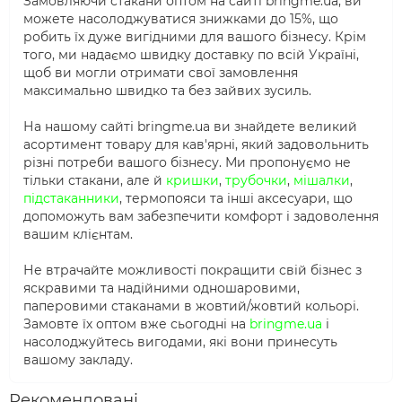
Замовляючи стакани оптом на сайті bringme.ua, ви
можете насолоджуватися знижками до 15%, що
робить їх дуже вигідними для вашого бізнесу. Крім
того, ми надаємо швидку доставку по всій Україні,
щоб ви могли отримати свої замовлення
максимально швидко та без зайвих зусиль.
На нашому сайті bringme.ua ви знайдете великий
асортимент товару для кав'ярні, який задовольнить
різні потреби вашого бізнесу. Ми пропонуємо не
тільки стакани, але й
кришки
,
трубочки
,
мішалки
,
підстаканники
, термопояси та інші аксесуари, що
допоможуть вам забезпечити комфорт і задоволення
вашим клієнтам.
Не втрачайте можливості покращити свій бізнес з
яскравими та надійними одношаровими,
паперовими стаканами в жовтий/жовтий кольорі.
Замовте їх оптом вже сьогодні на
bringme.ua
і
насолоджуйтесь вигодами, які вони принесуть
вашому закладу.
Рекомендовані