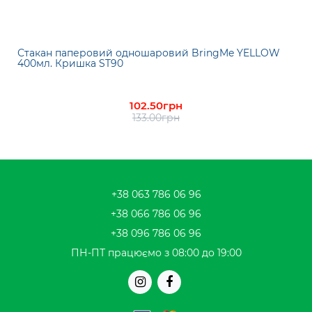
Стакан паперовий одношаровий BringMe YELLOW
400мл. Кришка ST90
102.50грн
133.00грн
+38 063 786 06 96
+38 066 786 06 96
+38 096 786 06 96
ПН-ПТ працюємо з 08:00 до 19:00