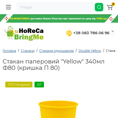
0
+38 063 786 06 96
Головна
Стакани
Стакани одношарові
Double Yellow
Стакан
Стакан паперовий "Yellow" 340мл
Ф80 (кришка П 80)
ТОП Продажів
ХІТ