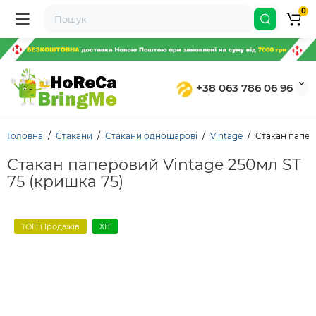
0
+38 063 786 06 96
Головна
Стакани
Стакани одношарові
Vintage
Стакан папер
Стакан паперовий Vintage 250мл ST
75 (кришка 75)
ТОП Продажів
ХІТ