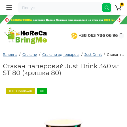
0
+38 063 786 06 96
Головна
Стакани
Стакани одношарові
Just Drink
Стакан пап
Стакан паперовий Just Drink 340мл
ST 80 (кришка 80)
ТОП Продажів
ХІТ