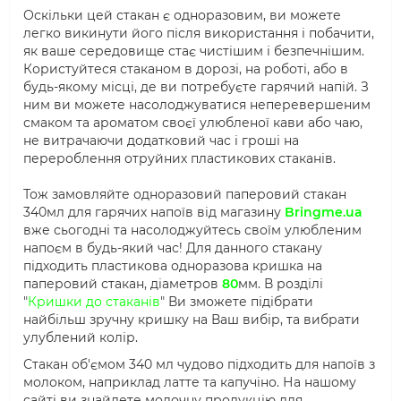
Оскільки цей стакан є одноразовим, ви можете
легко викинути його після використання і побачити,
як ваше середовище стає чистішим і безпечнішим.
Користуйтеся стаканом в дорозі, на роботі, або в
будь-якому місці, де ви потребуєте гарячий напій. З
ним ви можете насолоджуватися неперевершеним
смаком та ароматом своєї улюбленої кави або чаю,
не витрачаючи додатковий час і гроші на
перероблення отруйних пластикових стаканів.
Тож замовляйте одноразовий паперовий стакан
340мл для гарячих напоїв від магазину
Bringme.ua
вже сьогодні та насолоджуйтесь своїм улюбленим
напоєм в будь-який час! Для данного стакану
підходить пластикова одноразова кришка на
паперовий стакан, діаметров
80
мм. В розділі
"
Кришки до стаканів
" Ви зможете підібрати
найбільш зручну кришку на Ваш вибір, та вибрати
улублений колір.
Стакан об'ємом 340 мл чудово підходить для напоїв з
молоком, наприклад латте та капучіно. На нашому
сайті ви знайдете молочну продукцію для