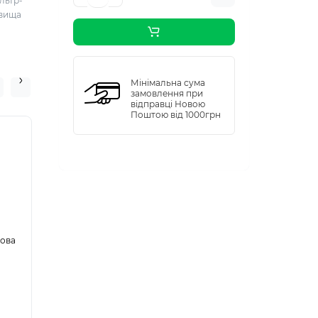
льтр-
двища
Мінімальна сума
замовлення при
відправці Новою
Поштою від 1000грн
кова
Кришка ПАПЕРОВА
П-80 чорна, 50/1000
В наявності