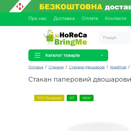
Про нас
Доставка
Оплата
Контакти
Каталог товарів
Головна
Стакани
Стакани двошарові
Крафтові
Стакан паперовий двошарови
ТОП Продажів
ХІТ
NEW