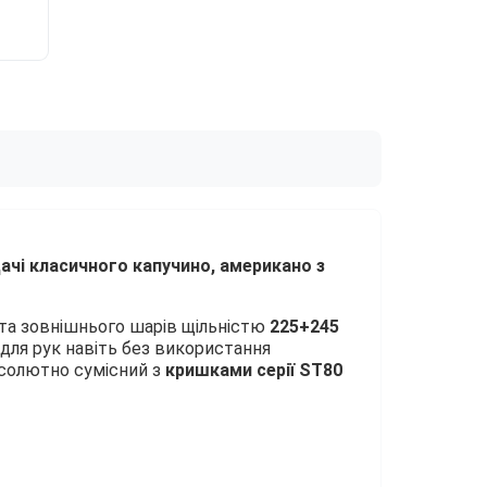
70.00грн
чі класичного капучино, американо з
о та зовнішнього шарів щільністю
225+245
для рук навіть без використання
бсолютно сумісний з
кришками серії ST80