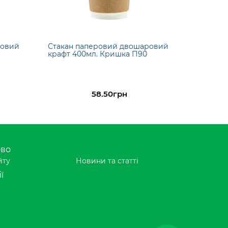
ровий
Стакан паперовий двошаровий
крафт 400мл. Кришка П90
58.50грн
ово
йту
Новини та статті
ї