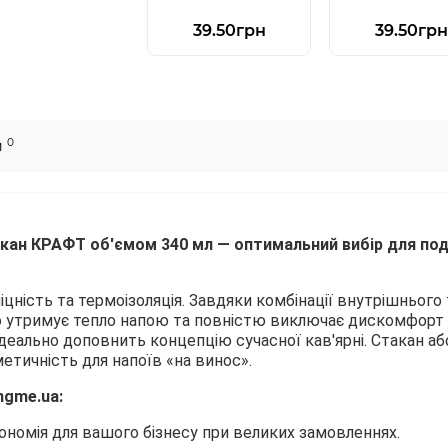
39.50грн
39.50грн
0
и
ан КРАФТ об'ємом 340 мл — оптимальний вибір для пода
іцність та термоізоляція. Завдяки комбінації внутрішньог
вго утримує тепло напою та повністю виключає дискомфорт 
деально доповнить концепцію сучасної кав'ярні. Стакан а
етичність для напоїв «на винос».
ngme.ua:
ономія для вашого бізнесу при великих замовленнях.