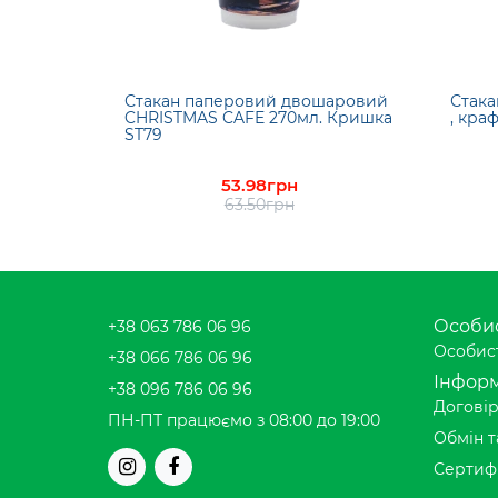
Стакан паперовий двошаровий
Стак
CHRISTMAS CAFE 270мл. Кришка
, кра
ST79
53.98грн
63.50грн
Особис
+38 063 786 06 96
Особист
+38 066 786 06 96
Інформ
+38 096 786 06 96
Договір
ПН-ПТ працюємо з 08:00 до 19:00
Обмін т
Сертиф