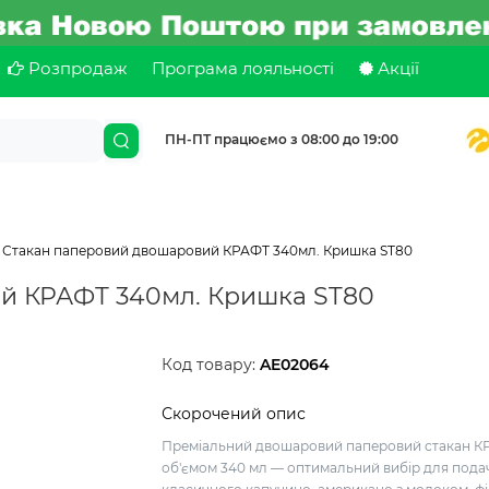
Розпродаж
Програма лояльності
Акції
ПН-ПТ працюємо з 08:00 до 19:00
Стакан паперовий двошаровий КРАФТ 340мл. Кришка ST80
й КРАФТ 340мл. Кришка ST80
Код товару:
AE02064
Скорочений опис
Преміальний двошаровий паперовий стакан К
об'ємом 340 мл — оптимальний вибір для пода