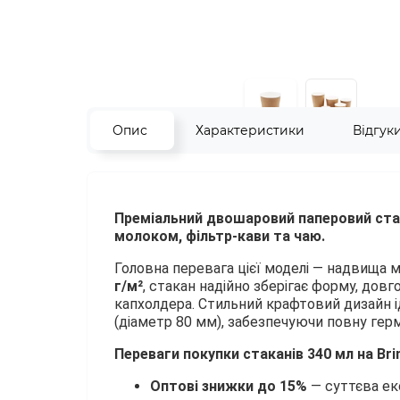
Опис
Характеристики
Відгук
Преміальний двошаровий паперовий стак
молоком, фільтр-кави та чаю.
Головна перевага цієї моделі — надвища м
г/м²
, стакан надійно зберігає форму, до
капхолдера. Стильний крафтовий дизайн і
(діаметр 80 мм), забезпечуючи повну герм
Переваги покупки стаканів 340 мл на Bri
Оптові знижки до 15%
— суттєва ек