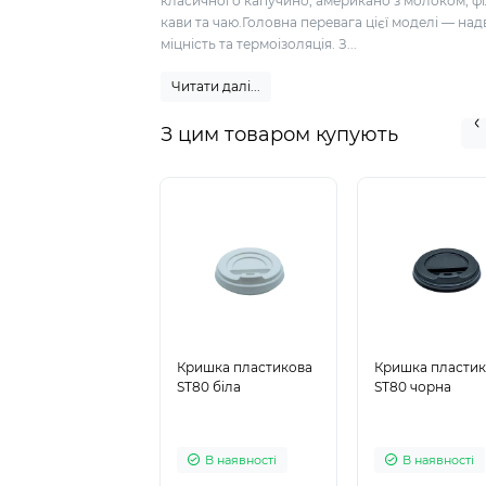
класичного капучино, американо з молоком, фі
кави та чаю.Головна перевага цієї моделі — на
міцність та термоізоляція. З...
Читати далі...
З цим товаром купують
Кришка пластикова
Кришка пласти
ST80 біла
ST80 чорна
В наявності
В наявності