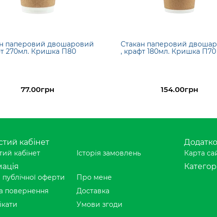
ан паперовий двошаровий
Стакан паперовий двоша
фт 270мл. Кришка П80
, крафт 180мл. Кришка П70
77.00грн
154.00грн
тий кабінет
Додатк
ий кабінет
Історія замовлень
Карта са
ація
Категорі
 публічної оферти
Про мене
а повернення
Доставка
ікати
Умови згоди