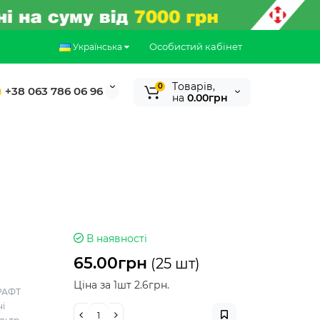
Особистий кабінет
Українська
Tоварів,
0
+38 063 786 06 96
на
0.00грн
В наявності
65.00грн
(25 шт)
Ціна за 1шт 2.6грн.
РАФТ
чі