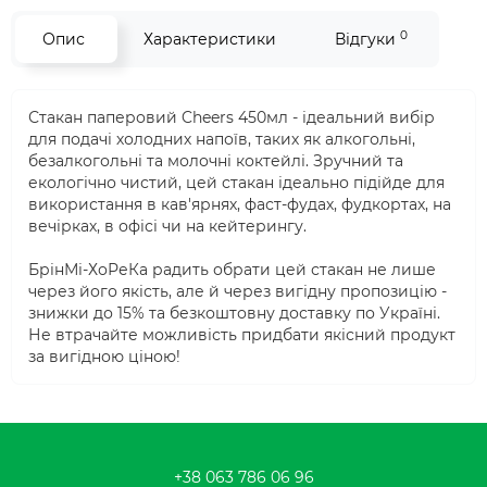
0
Опис
Характеристики
Відгуки
Стакан паперовий Cheers 450мл - ідеальний вибір
для подачі холодних напоїв, таких як алкогольні,
безалкогольні та молочні коктейлі. Зручний та
екологічно чистий, цей стакан ідеально підійде для
використання в кав'ярнях, фаст-фудах, фудкортах, на
вечірках, в офісі чи на кейтерингу.
БрінМі-ХоРеКа радить обрати цей стакан не лише
через його якість, але й через вигідну пропозицію -
знижки до 15% та безкоштовну доставку по Україні.
Не втрачайте можливість придбати якісний продукт
за вигідною ціною!
+38 063 786 06 96