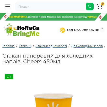
0
+38 063 786 06 96
Головна
Стакани
Стакани одношарові
Для холодних напоїв
Стакан паперовий для холодних
напоїв, Cheers 450мл
ХІТ