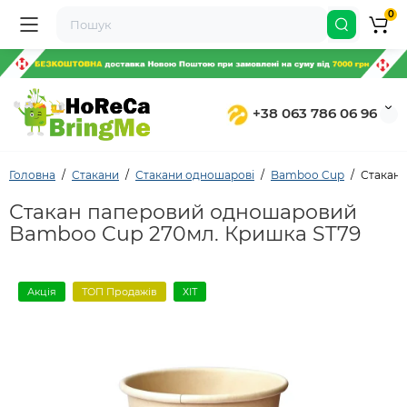
0
+38 063 786 06 96
Головна
Стакани
Стакани одношарові
Bamboo Cup
Стакан 
Стакан паперовий одношаровий
Bamboo Cup 270мл. Кришка ST79
Акція
ТОП Продажів
ХІТ