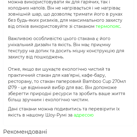
можна використовувати як для гарячих, так і
холодних напоїв. Він не нагрівається і не нагріває
зовнішній шар, що дозволяє тримати його в руках
без будь-яких ризиків, для максимального захисту
від опіків використовуйте зі стаканом
термопояс
.
Важливою особливістю цього стакана є його
унікальний дизайн та якість. Він має приємну
текстуру на дотик та досить міцну конструкцію для
захисту від пошкоджень.
Отже, якщо ви шукаєте екологічно чистий та
практичний стакан для кав'ярні, кафе-бару,
ресторану, то стакан паперовий Bamboo Cup 270мл
Ø79 - це відмінний вибір для вас. Він допоможе
зберегти природні ресурси та зробить ваше життя
більш зручним і екологічно чистим.
Дані стакани можна подивитись та перевірити їх
якість в нашому Шоу-Румі за
адресою
Рекомендовані