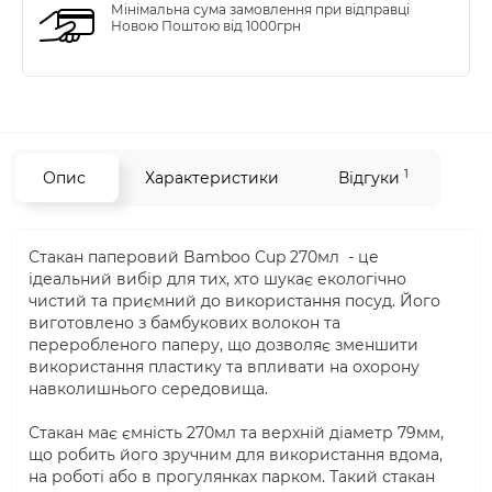
Мінімальна сума замовлення при відправці
Новою Поштою від 1000грн
1
Опис
Характеристики
Відгуки
Стакан паперовий Bamboo Cup 270мл - це
ідеальний вибір для тих, хто шукає екологічно
чистий та приємний до використання посуд. Його
виготовлено з бамбукових волокон та
переробленого паперу, що дозволяє зменшити
використання пластику та впливати на охорону
навколишнього середовища.
Стакан має ємність 270мл та верхній діаметр 79мм,
що робить його зручним для використання вдома,
на роботі або в прогулянках парком. Такий стакан