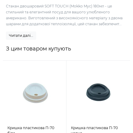
Стакан двошаровий SOFT TOUCH (Mokko Myc) 180мл - це
стильний та елегантний посуд для вашого улюбленого
американо. Виготовлений з високоякісного матеріалу з двома
шарами для додаткової теплоізоляції, цей стакан забезпечит...
Читати далі...
З цим товаром купують
Кришка пластикова П-70
Кришка пластикова П-70