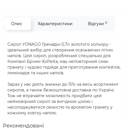
0
Опис
Характеристики
Відгуки
Сироп YONAGO Гренадін 0,7л золотого кольору -
ідеальний вибір для створення освіжаючих літніх
напоїв. Цей сироп, розроблений спеціально для
Компанії Брінмі-ХоРеКа, має неповторний смак
гранату і чудово підійде для приготування коктейлів,
лимонадів та інших напоїв.
Зараз у нас діють знижки до 15% на весь асортимент
сиропів, а також безкоштовна доставка по Україні.
Тож не втрачайте можливість придбати цей
неймовірний сироп за вигідною ціною і
насолоджуватися свіжістю та ароматом гранату у
кожному ковтку напою.
Рекомендовані