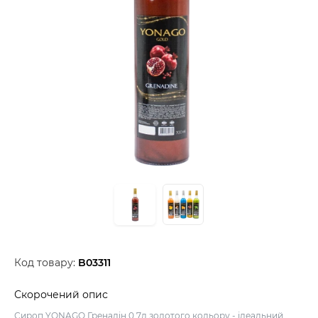
Код товару:
B03311
Скорочений опис
Сироп YONAGO Гренадін 0,7л золотого кольору - ідеальний