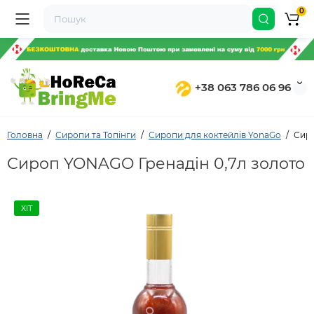
0
+38 063 786 06 96
Головна
Сиропи та Топінги
Сиропи для коктейлів YonaGo
Сиро
Сироп YONAGO Гренадін 0,7л золото
ХІТ