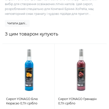
вибір для створення освіжаючих літніх напоїв. Цей сироп,
розроблений спеціально для Компанії Брінмі-ХоРеКа, має
неповторний смак гранату і чудово підійде для пригот...
Читати далі...
З цим товаром купують
Сироп YONAGO Блю
Сироп YONAGO Гренадін
Кюрасао 0,7л срібло
0,7л срібло