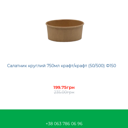
Салатник круглий 750мл крафт/крафт (50/500) Ф150
199.75грн
235.00грн
+38 063 786 06 96