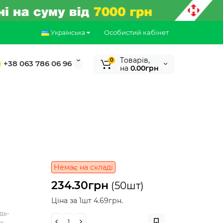
Особистий кабінет
Українська
Tоварів,
0
+38 063 786 06 96
на
0.00грн
Немає на складі
234.30грн
(50шт)
Ціна за 1шт 4.69грн.
дь-