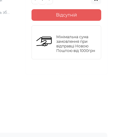
ей
зб...
Відсутній
Мінімальна сума
замовлення при
відправці Новою
Поштою від 1000грн