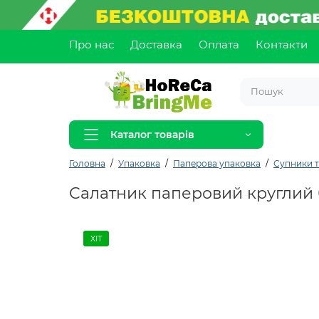
Про нас
Доставка
Оплата
Контакти
Каталог товарів
Головна
Упаковка
Паперова упаковка
Супники т
Салатник паперовий круглий 
ХІТ