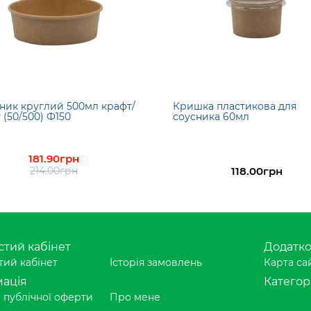
ник круглий 500мл крафт/
Кришка пластикова для
 (50/500) Ф150
соусника 60мл
181.90грн
214.00грн
118.00грн
тий кабінет
Додатк
ий кабінет
Історія замовлень
Карта са
ація
Категорі
 публічної оферти
Про мене