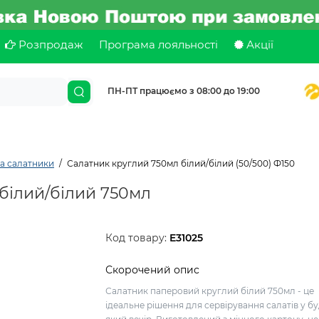
Розпродаж
Програма лояльності
Акції
ПН-ПТ працюємо з 08:00 до 19:00
а салатники
Салатник круглий 750мл білий/білий (50/500) Ф150
білий/білий 750мл
Код товару:
E31025
Скорочений опис
Салатник паперовий круглий білий 750мл - це
ідеальне рішення для сервірування салатів у бу