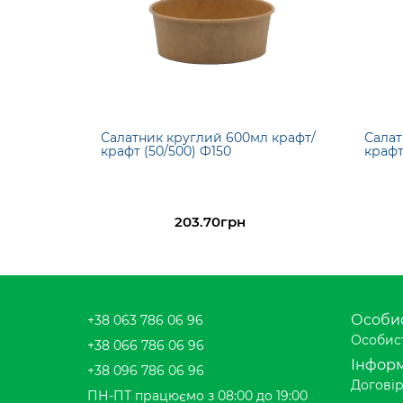
Салатник круглий 600мл крафт/
Салат
крафт (50/500) Ф150
крафт
203.70грн
Особис
+38 063 786 06 96
Особист
+38 066 786 06 96
Інформ
+38 096 786 06 96
Договір
ПН-ПТ працюємо з 08:00 до 19:00