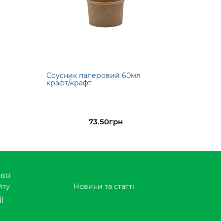
Соусник паперовий 60мл
крафт/крафт
73.50грн
ово
йту
Новини та статті
ї