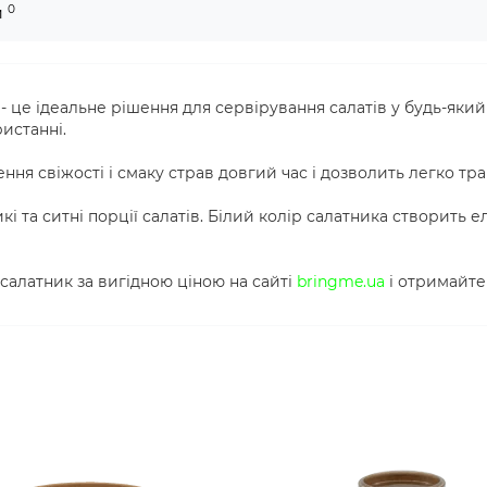
0
и
 це ідеальне рішення для сервірування салатів у будь-який
истанні.
я свіжості і смаку страв довгий час і дозволить легко тра
і та ситні порції салатів. Білий колір салатника створить
салатник за вигідною ціною на сайті
bringme.ua
і отримайте