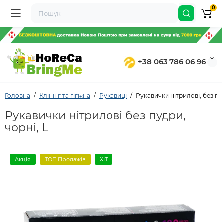
0
+38 063 786 06 96
Головна
Клінінг та гігієна
Рукавиці
Рукавички нітрилові, без пу
Рукавички нітрилові без пудри,
чорні, L
Акція
ТОП Продажів
ХІТ