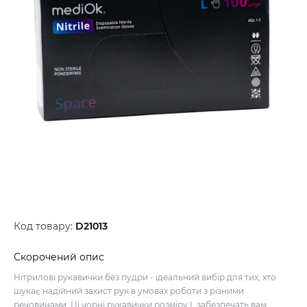
Код товару:
D21013
Скорочений опис
Нітрилові рукавички без пудри - ідеальний вибір для тих, хто
шукає надійний захист рук в умовах роботи з різними
речовинами. Ці чорні рукавички розміру L забезпечать вам