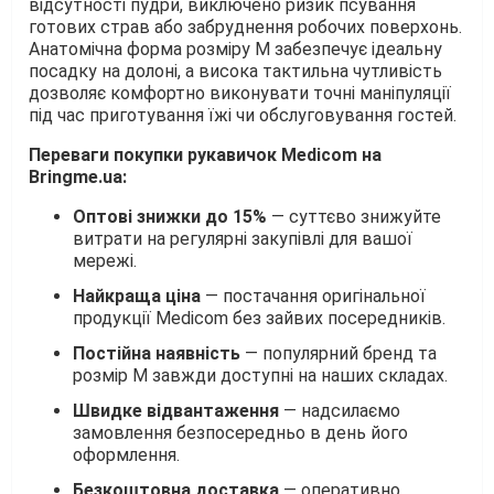
відсутності пудри, виключено ризик псування
готових страв або забруднення робочих поверхонь.
Анатомічна форма розміру M забезпечує ідеальну
посадку на долоні, а висока тактильна чутливість
дозволяє комфортно виконувати точні маніпуляції
під час приготування їжі чи обслуговування гостей.
Переваги покупки рукавичок Medicom на
Bringme.ua:
Оптові знижки до 15%
— суттєво знижуйте
витрати на регулярні закупівлі для вашої
мережі.
Найкраща ціна
— постачання оригінальної
продукції Medicom без зайвих посередників.
Постійна наявність
— популярний бренд та
розмір M завжди доступні на наших складах.
Швидке відвантаження
— надсилаємо
замовлення безпосередньо в день його
оформлення.
Безкоштовна доставка
— оперативно