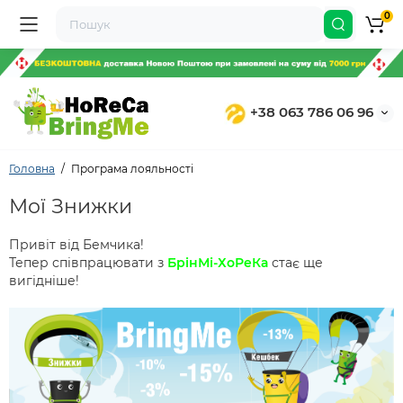
0
+38 063 786 06 96
Головна
Програма лояльності
Мої Знижки
Привіт від Бемчика!
Тепер співпрацювати з
БрінМі-ХоРеКа
стає ще
вигідніше!