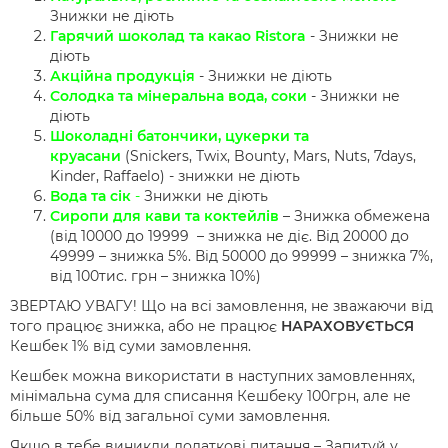
Знижки не діють
Гарячий шоколад та какао Ristora
- Знижки не
діють
Акційна продукція
- Знижки не діють
Солодка та мінеральна вода, соки
- Знижки не
діють
Шоколадні батончики, цукерки та
круасани
(Snickers, Twix, Bounty, Mars, Nuts, 7days,
Kinder, Raffaelo) - знижки не діють
Вода та сік
-
Знижки не діють
Сиропи для кави та коктейлів
– Знижка обмежена
(від 10000 до 19999 – знижка не діє. Від 20000 до
49999 – знижка 5%. Від 50000 до 99999 – знижка 7%,
від 100тис. грн – знижка 10%)
ЗВЕРТАЮ УВАГУ! Що на всі замовлення, не зважаючи від
того працює знижка, або не працює
НАРАХОВУЄТЬСЯ
Кешбек 1% від суми замовлення.
Кешбек можна використати в наступних замовленнях,
мінімальна сума для списання Кешбеку 100грн, але не
більше 50% від загальної суми замовлення.
Якщо в тебе виникли додаткові питання – Запитуй у