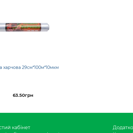
а харчова 29см*100м*10мкм
63.50грн
тий кабінет
Додатк