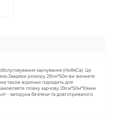
 обслуговування харчування (HoReCa). Ця
ійною.Завдяки розміру 29см*50м ви зможете
вка також відмінно підходить для
Замовляйте плівку харчову 29см*50м*10мкм
укт - запорука безпеки та довготривалого