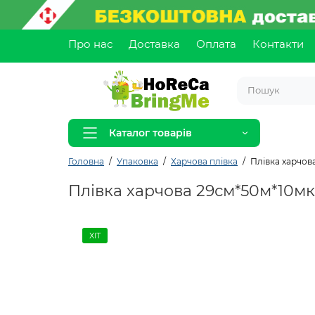
Про нас
Доставка
Оплата
Контакти
Каталог товарів
Головна
Упаковка
Харчова плівка
Плівка харчов
Плівка харчова 29см*50м*10м
ХІТ