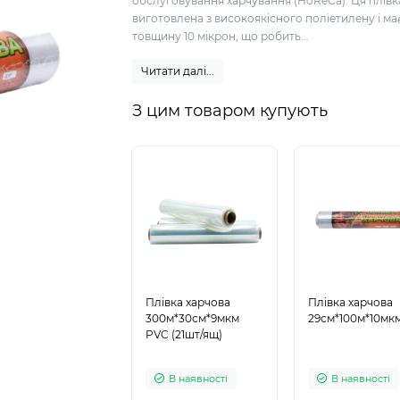
обслуговування харчування (HoReCa). Ця плівк
виготовлена з високоякісного поліетилену і ма
товщину 10 мікрон, що робить...
Читати далі...
З цим товаром купують
Плівка харчова
Плівка харчова
300м*30см*9мкм
29см*100м*10мк
PVC (21шт/ящ)
В наявності
В наявності