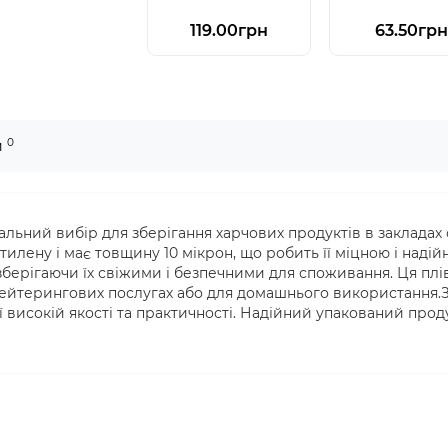
119.00грн
63.50грн
0
и
еальний вибір для зберігання харчових продуктів в закладах
тилену і має товщину 10 мікрон, що робить її міцною і над
зберігаючи їх свіжими і безпечними для споживання. Ця плі
кейтерингових послугах або для домашнього використання.
ї високій якості та практичності. Надійний упакований прод