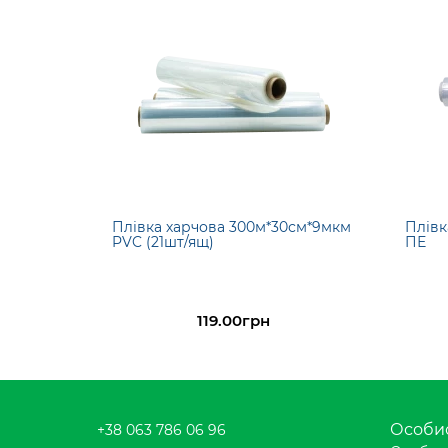
Плівка харчова 300м*30см*9мкм
Плівк
PVC (21шт/ящ)
ПЕ
119.00грн
Особис
+38 063 786 06 96