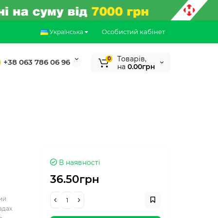
Особистий кабінет
Українська
Tоварів,
0
+38 063 786 06 96
на
0.00грн
В наявності
36.50грн
ий
адах