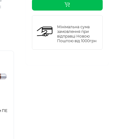
а
є
Мінімальна сума
замовлення при
відправці Новою
Поштою від 1000грн
м ПЕ