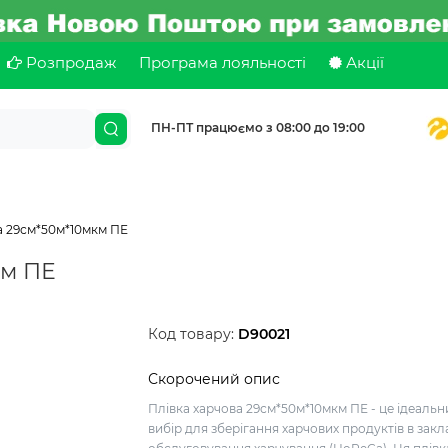
Розпродаж
Програма лояльності
Акції
ПН-ПТ працюємо з 08:00 до 19:00
а 29см*50м*10мкм ПЕ
км ПЕ
Код товару:
D90021
Скорочений опис
Плівка харчова 29см*50м*10мкм ПЕ - це ідеальн
вибір для зберігання харчових продуктів в закл