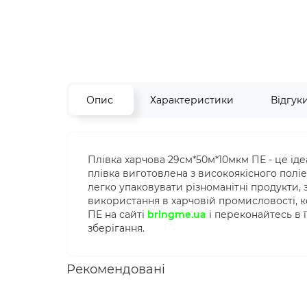
Опис
Характеристики
Відгук
Плівка харчова 29см*50м*10мкм ПЕ - це ід
плівка виготовлена з високоякісного поліе
легко упаковувати різноманітні продукти, 
використання в харчовій промисловості, 
ПЕ на сайті
bringme.ua
і переконайтесь в ї
зберігання.
Рекомендовані