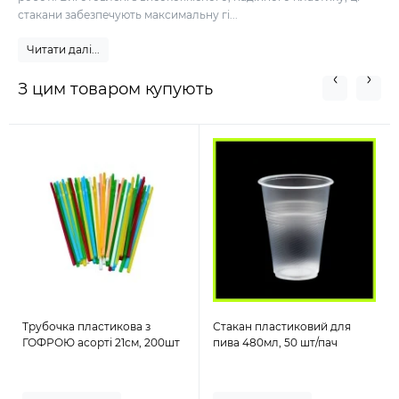
стакани забезпечують максимальну гі...
Читати далі...
З цим товаром купують
Трубочка пластикова з
Стакан пластиковий для
ГОФРОЮ асорті 21см, 200шт
пива 480мл, 50 шт/пач