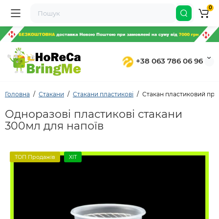
0
+38 063 786 06 96
Головна
Стакани
Стакани пластикові
Стакан пластиковий про
Одноразові пластикові стакани
300мл для напоїв
ТОП Продажів
ХІТ