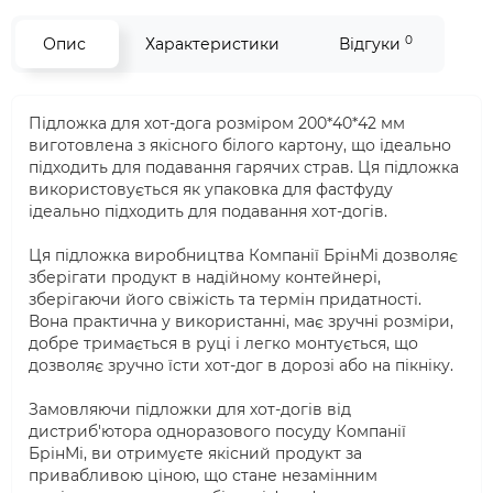
0
Опис
Характеристики
Відгуки
Підложка для хот-дога розміром 200*40*42 мм
виготовлена з якісного білого картону, що ідеально
підходить для подавання гарячих страв. Ця підложка
використовується як упаковка для фастфуду
ідеально підходить для подавання хот-догів.
Ця підложка виробництва Компанії БрінМі дозволяє
зберігати продукт в надійному контейнері,
зберігаючи його свіжість та термін придатності.
Вона практична у використанні, має зручні розміри,
добре тримається в руці і легко монтується, що
дозволяє зручно їсти хот-дог в дорозі або на пікніку.
Замовляючи підложки для хот-догів від
дистриб'ютора одноразового посуду Компанії
БрінМі, ви отримуєте якісний продукт за
привабливою ціною, що стане незамінним