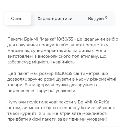
0
Опис
Характеристики
Відгуки
Пакети БрінМі "Майка" 18/30/35 - це ідеальний вибір
для пакування продуктів або інших предметів у
магазинах, супермаркетах або на ринках. Вони
виготовлені з високоякісного поліетилену, що
забезпечує міцність і надійність.
Цей пакет має розмір 18х30х35 сантиметрів, що
дозволяє зручно розміщувати в ньому різноманітні
товари. Він має зручні ручки для зручного
перенесення і зручної упаковки.
Купуючи поліетиленові пакети у БрінМі-ХоРеКа
оптом, ви можете бути впевнені у їх високій якості
та конкурентній ціні. Не втрачайте можливості
придбати якісні пакети за вигідними умовами!