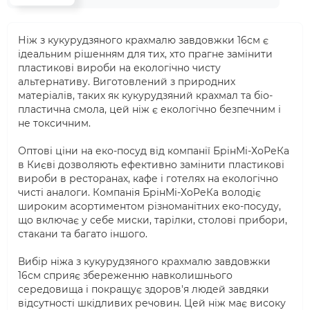
Ніж з кукурудзяного крахмалю завдовжки 16см є
ідеальним рішенням для тих, хто прагне замінити
пластикові вироби на екологічно чисту
альтернативу. Виготовлений з природних
матеріалів, таких як кукурудзяний крахмал та біо-
пластична смола, цей ніж є екологічно безпечним і
не токсичним.
Оптові ціни на еко-посуд від компанії БрінМі-ХоРеКа
в Києві дозволяють ефективно замінити пластикові
вироби в ресторанах, кафе і готелях на екологічно
чисті аналоги. Компанія БрінМі-ХоРеКа володіє
широким асортиментом різноманітних еко-посуду,
що включає у себе миски, тарілки, столові прибори,
стакани та багато іншого.
Вибір ніжа з кукурудзяного крахмалю завдовжки
16см сприяє збереженню навколишнього
середовища і покращує здоров'я людей завдяки
відсутності шкідливих речовин. Цей ніж має високу