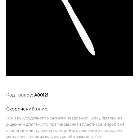
Код товару:
A80121
Скорочений опис
Ніж з кукурудзяного крахмалю завдовжки 16см є ідеальним
рішенням для тих, хто прагне замінити пластикові вироби на
екологічно чисту альтернативу. Виготовлений з природних
матеріалів, таких як кукурудзяний крахмал та біо-...