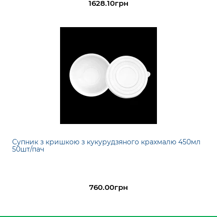
1628.10грн
Супник з кришкою з кукурудзяного крахмалю 450мл
50шт/пач
760.00грн