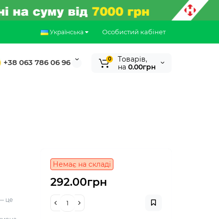
Особистий кабінет
Українська
Tоварів,
0
+38 063 786 06 96
на
0.00грн
Немає на складі
292.00грн
— це