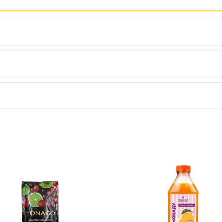
рн
ника
)