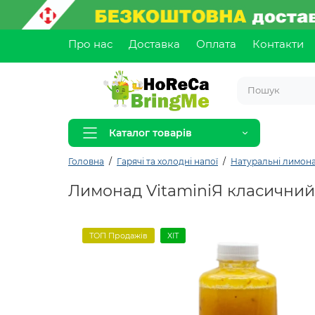
Про нас
Доставка
Оплата
Контакти
Каталог товарів
Головна
Гарячі та холодні напої
Натуральні лимон
Лимонад VitaminiЯ класичний,
ТОП Продажів
ХІТ