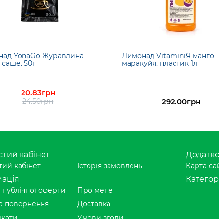
над YonaGo Журавлина-
Лимонад VitaminiЯ манго-
 саше, 50г
маракуйя, пластик 1л
20.83грн
24.50грн
292.00грн
тий кабінет
Додатк
ий кабінет
Історія замовлень
Карта са
ація
Категорі
 публічної оферти
Про мене
а повернення
Доставка
ікати
Умови згоди