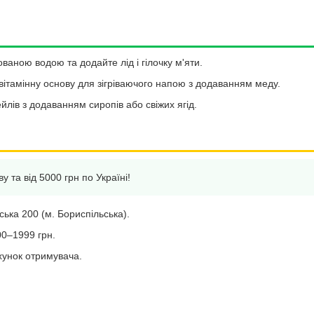
ваною водою та додайте лід і гілочку м'яти.
вітамінну основу для зігріваючого напою з додаванням меду.
йлів з додаванням сиропів або свіжих ягід.
у та від 5000 грн по Україні!
вська 200 (м. Бориспільська).
00–1999 грн.
хунок отримувача.