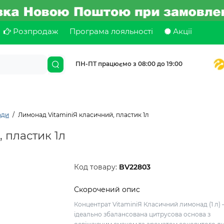
Розпродаж
Програма лояльності
Акції
ПН-ПТ працюємо з 08:00 до 19:00
ади
Лимонад VitaminiЯ класичний, пластик 1л
 пластик 1л
Код товару:
BV22803
Скорочений опис
Концентрат VitaminiЯ Класичний лимонад (1 л) 
ідеально збалансована цитрусова основа з