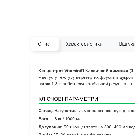
Опис
Характеристики
Відгук
Концентрат VitaminiЯ Класичний лимонад (1 
має густу текстуру перетертих фруктів із цукро
вагою 1,3 кг забезпечує стабільний результат та 
КЛЮЧОВІ ПАРАМЕТРИ:
Склад:
Натуральна лимонна основа, цукор (кон
Вага:
1,3 кг / 1000 мл.
Дозування:
50 г концентрату на 300–400 мл во
Вихід:
25–30 порцій з однієї пляшки.