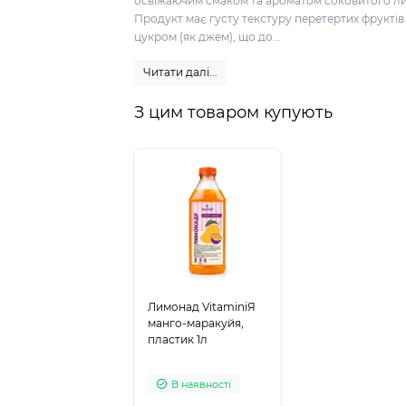
освіжаючим смаком та ароматом соковитого л
Продукт має густу текстуру перетертих фруктів 
цукром (як джем), що до...
Читати далі...
З цим товаром купують
Лимонад VitaminiЯ
манго-маракуйя,
пластик 1л
В наявності