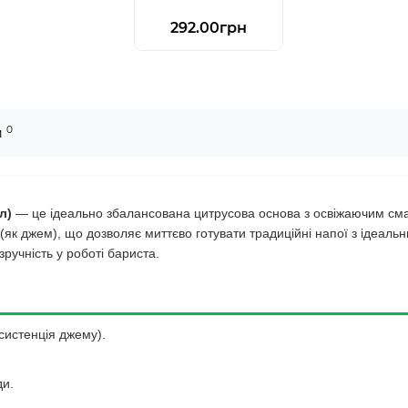
292.00грн
0
и
л)
— це ідеально збалансована цитрусова основа з освіжаючим см
м (як джем), що дозволяє миттєво готувати традиційні напої з ідеал
зручність у роботі бариста.
систенція джему).
ди.