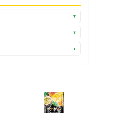
▼
▼
▼