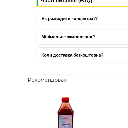
Часті питання (FAQ)
Як розводити концентрат?
50 г на 300–400 мл води.
Мінімальне замовлення?
500 грн самовивіз / 1000 грн доставка.
Коли доставка безкоштовна?
Київ — від 2000 грн
Київська область —
Безкоштовно
від 2000 г
Україна — від 5000 грн (
за рахунок відправ
Рекомендовані