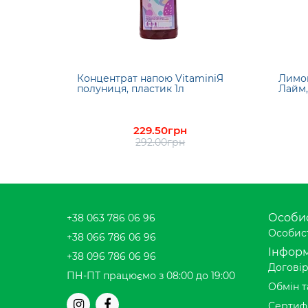
Концентрат напою VitaminiЯ
Лимо
полуниця, пластик 1л
Лайм,
229.50грн
292.00грн
Особис
+38 063 786 06 96
Особист
+38 066 786 06 96
Інформ
+38 096 786 06 96
Договір
ПН-ПТ працюємо з 08:00 до 19:00
Обмін т
Сертиф