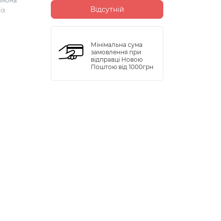
имона.
Відсутній
із
Мінімальна сума
замовлення при
відправці Новою
Поштою від 1000грн