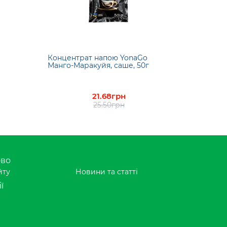
Концентрат напою YonaGo
Манго-Маракуйя, саше, 50г
21.68грн
25.50грн
ово
йту
Новини та статті
ї