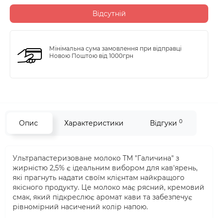
Відсутній
Мінімальна сума замовлення при відправці
Новою Поштою від 1000грн
0
Опис
Характеристики
Відгуки
Ультрапастеризоване молоко ТМ "Галичина" з
жирністю 2,5% є ідеальним вибором для кав'ярень,
які прагнуть надати своїм клієнтам найкращого
якісного продукту. Це молоко має рясний, кремовий
смак, який підкреслює аромат кави та забезпечує
рівномірний насичений колір напою.