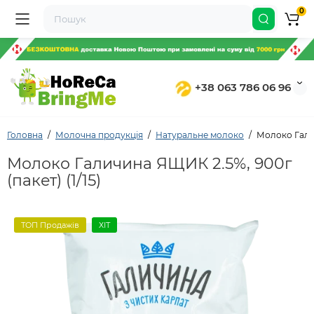
0
+38 063 786 06 96
Головна
Молочна продукція
Натуральне молоко
Молоко Галич
Молоко Галичина ЯЩИК 2.5%, 900г
(пакет) (1/15)
ТОП Продажів
ХІТ