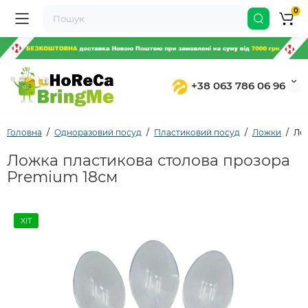
0
+38 063 786 06 96
Головна
Одноразовий посуд
Пластиковий посуд
Ложки
Ло
Ложка пластикова столова прозора
Premium 18см
ХІТ