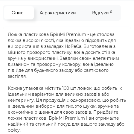
0
Опис
Характеристики
Відгуки
Ложка пластикова БрінМі Premium - це столова
ложка високої якості, яка ідеально підходить для
використання в закладах HoReCa. Виготовлена з
міцного прозорого пластику, вона досить стійка і
зручна у використанні. Завдяки своїм елегантним
дизайном та прозорому кольору, вона ідеально
підійде для будь-якого заходу або святкового
застілля.
Кожна упаковка містить 100 шт ложок, що робить їх
ідеальним варіантом для великих заходів або
кейтерингу. Ця продукція є одноразовою, що робить
її ідеальним вибором для тих, хто шукає зручне та
економічне рішення для своїх заходів. Придбайте
ложки пластикові БрінМі Premium і ви отримаєте
надійний та стильний посуд для вашого закладу або
офісу.