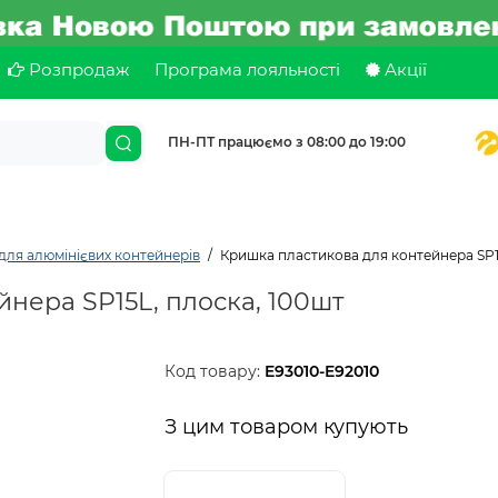
Розпродаж
Програма лояльності
Акції
ПН-ПТ працюємо з 08:00 до 19:00
для алюмінієвих контейнерів
Кришка пластикова для контейнера SP1
нера SP15L, плоска, 100шт
Код товару:
E93010-E92010
З цим товаром купують