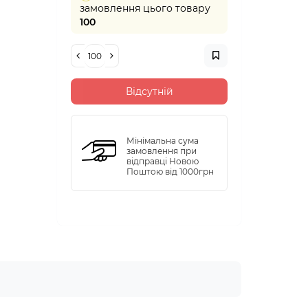
замовлення цього товару
100
Відсутній
Мінімальна сума
замовлення при
відправці Новою
Поштою від 1000грн