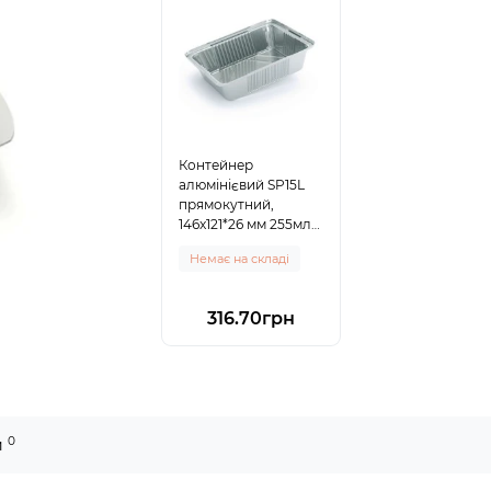
Контейнер
алюмінієвий SP15L
прямокутний,
146x121*26 мм 255мл
100шт/пак
Немає на складі
316.70грн
0
и