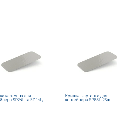
а картонна для
Кришка картонна для
йнера SP24L та SP44L,
контейнера SP88L, 25шт