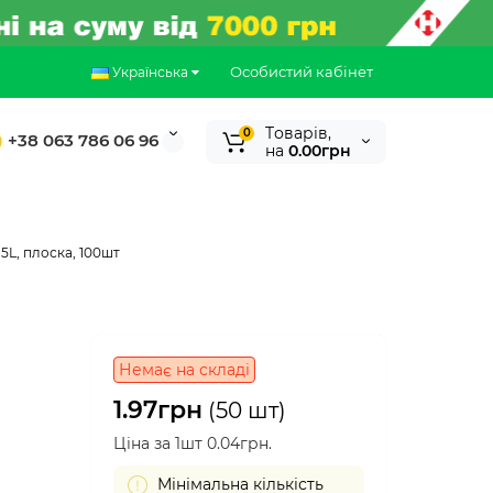
Особистий кабінет
Українська
Tоварів,
0
+38 063 786 06 96
на
0.00грн
5L, плоска, 100шт
Немає на складі
1.97грн
(50 шт)
Ціна за 1шт 0.04грн.
Мінімальна кількість