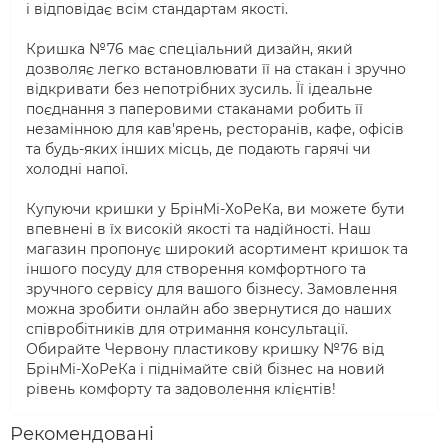
і відповідає всім стандартам якості.
Кришка №76 має спеціальний дизайн, який
дозволяє легко встановлювати її на стакан і зручно
відкривати без непотрібних зусиль. Її ідеальне
поєднання з паперовими стаканами робить її
незамінною для кав'ярень, ресторанів, кафе, офісів
та будь-яких інших місць, де подають гарячі чи
холодні напої.
Купуючи кришки у БрінМі-ХоРеКа, ви можете бути
впевнені в їх високій якості та надійності. Наш
магазин пропонує широкий асортимент кришок та
іншого посуду для створення комфортного та
зручного сервісу для вашого бізнесу. Замовлення
можна зробити онлайн або звернутися до наших
співробітників для отримання консультації.
Обирайте Червону пластикову кришку №76 від
БрінМі-ХоРеКа і піднімайте свій бізнес на новий
рівень комфорту та задоволення клієнтів!
Рекомендовані