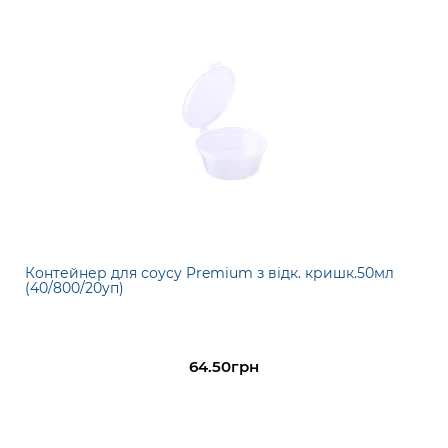
Контейнер для соусу Premium з відк. кришк.50мл
(40/800/20уп)
64.50грн