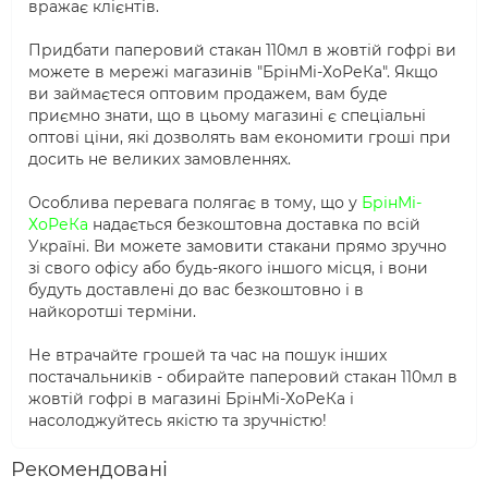
вражає клієнтів.
Придбати паперовий стакан 110мл в жовтій гофрі ви
можете в мережі магазинів "БрінМі-ХоРеКа". Якщо
ви займаєтеся оптовим продажем, вам буде
приємно знати, що в цьому магазині є спеціальні
оптові ціни, які дозволять вам економити гроші при
досить не великих замовленнях.
Особлива перевага полягає в тому, що у
БрінМі-
ХоРеКа
надається безкоштовна доставка по всій
Україні. Ви можете замовити стакани прямо зручно
зі свого офісу або будь-якого іншого місця, і вони
будуть доставлені до вас безкоштовно і в
найкоротші терміни.
Не втрачайте грошей та час на пошук інших
постачальників - обирайте паперовий стакан 110мл в
жовтій гофрі в магазині БрінМі-ХоРеКа і
насолоджуйтесь якістю та зручністю!
Рекомендовані