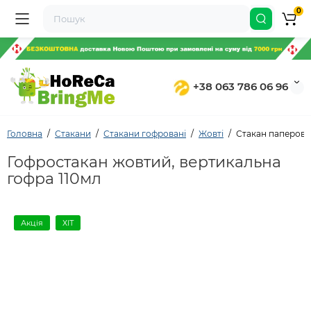
0
+38 063 786 06 96
Головна
Стакани
Стакани гофровані
Жовті
Стакан паперови
Гофростакан жовтий, вертикальна
гофра 110мл
Акція
ХІТ