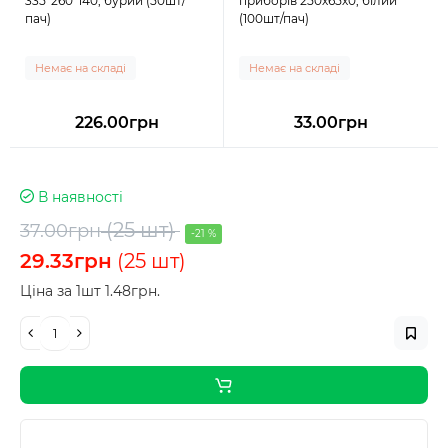
335*260*140, бурий (50шт/
приборів 250х65х0, білий
пач)
(100шт/пач)
Немає на складі
Немає на складі
226.00грн
33.00грн
В наявності
(25 шт)
37.00грн
-21 %
29.33грн
(25 шт)
Ціна за 1шт 1.48грн.