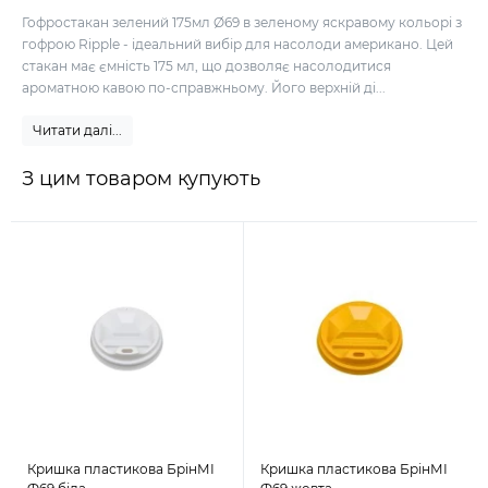
Гофростакан зелений 175мл Ø69 в зеленому яскравому кольорі з
гофрою Ripple - ідеальний вибір для насолоди американо. Цей
стакан має ємність 175 мл, що дозволяє насолодитися
ароматною кавою по-справжньому. Його верхній ді...
Читати далі...
З цим товаром купують
Кришка пластикова БрінМІ
Кришка пластикова БрінМІ