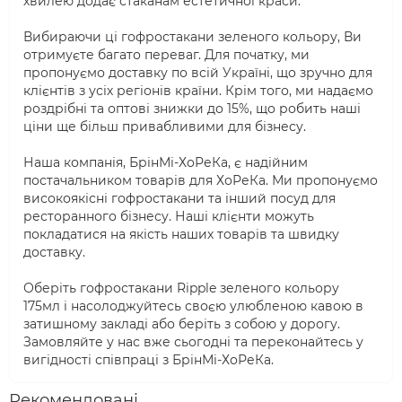
хвилею додає стаканам естетичної краси.
Вибираючи ці гофростакани зеленого кольору, Ви
отримуєте багато переваг. Для початку, ми
пропонуємо доставку по всій Україні, що зручно для
клієнтів з усіх регіонів країни. Крім того, ми надаємо
роздрібні та оптові знижки до 15%, що робить наші
ціни ще більш привабливими для бізнесу.
Наша компанія, БрінМі-ХоРеКа, є надійним
постачальником товарів для ХоРеКа. Ми пропонуємо
високоякісні гофростакани та інший посуд для
ресторанного бізнесу. Наші клієнти можуть
покладатися на якість наших товарів та швидку
доставку.
Оберіть гофростакани Ripple зеленого кольору
175мл і насолоджуйтесь своєю улюбленою кавою в
затишному закладі або беріть з собою у дорогу.
Замовляйте у нас вже сьогодні та переконайтесь у
вигідності співпраці з БрінМі-ХоРеКа.
Рекомендовані